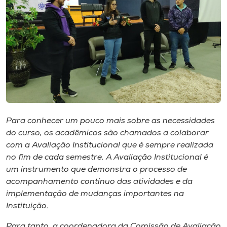
Museu
Unoesc
Store
Selecione
o idioma
Para conhecer um pouco mais sobre as necessidades
do curso, os acadêmicos são chamados a colaborar
com a Avaliação Institucional que é sempre realizada
A+
no fim de cada semestre. A Avaliação Institucional é
A-
um instrumento que demonstra o processo de
acompanhamento contínuo das atividades e da
implementação de mudanças importantes na
Instituição.
Para tanto, a coordenadora da Comissão de Avaliação