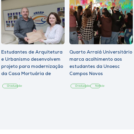
Estudantes de Arquitetura
Quarto Arraiá Universitário
e Urbanismo desenvolvem
marca acolhimento aos
projeto para modernização
estudantes da Unoesc
da Casa Mortuária de
Campos Novos
Tangará
Graduação
Graduação
Notícia