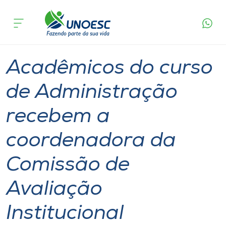
Página
O que
Acadêmicos do curso de Administração recebem
inicial
acontece
a coordenadora da Comissão de Avaliação
Cursos
Institucional
Graduação
Geral
Videira
Onde estamos
Acadêmicos do curso
Pesquisa
de Administração
recebem a
Atendimento ao Estudante
coordenadora da
Portal de Ensino
Comissão de
A
Avaliação
Unoesc
Institucional
Internacionalização