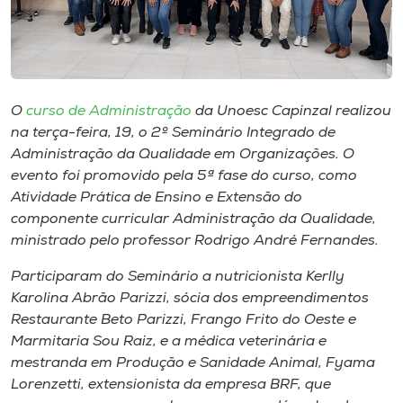
Museu
Unoesc
Store
O
curso de Administração
da Unoesc Capinzal realizou
na terça-feira, 19, o 2º Seminário Integrado de
Administração da Qualidade em Organizações. O
Selecione
evento foi promovido pela 5ª fase do curso, como
o idioma
Atividade Prática de Ensino e Extensão do
componente curricular Administração da Qualidade,
ministrado pelo professor Rodrigo André Fernandes.
A+
Participaram do Seminário a nutricionista Kerlly
A-
Karolina Abrão Parizzi, sócia dos empreendimentos
Restaurante Beto Parizzi, Frango Frito do Oeste e
Marmitaria Sou Raiz, e a médica veterinária e
mestranda em Produção e Sanidade Animal, Fyama
Lorenzetti, extensionista da empresa BRF, que