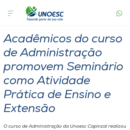
Página
O que
Acadêmicos do curso de Administração
inicial
acontece
promovem Seminário como Atividade Prática de
Cursos
Ensino e Extensão
Graduação
Seminário
Capinzal
Onde estamos
Acadêmicos do curso
Pesquisa
de Administração
promovem Seminário
Atendimento ao Estudante
como Atividade
Portal de Ensino
Prática de Ensino e
A
Extensão
Unoesc
Internacionalização
O curso de Administração da Unoesc Capinzal realizou