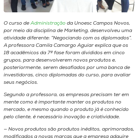
Museu
Unoesc
O curso de
Administração
da Unoesc Campos Novos,
Store
por meio da disciplina de Marketing, desenvolveu uma
atividade diferente: “Negociando com os diplomados”.
A professora Camila Camargo Aguiar explica que os
18 acadêmicos da 7ª fase foram divididos em cinco
Selecione
grupos, para desenvolverem novos produtos e,
o idioma
posteriormente, serem desafiados por uma banca de
investidoras, cinco diplomadas do curso, para avaliar
seus negócios.
A+
Segundo a professora, as empresas precisam ter em
A-
mente como é importante manter os produtos no
mercado, e mesmo quando o produto já é conhecido
pelo cliente, é necessário inovação e criatividade.
— Novos produtos são produtos inéditos, aprimorados,
modificados a novas marcas que a empresa adquire