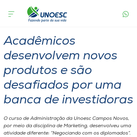
Página
O que
Acadêmicos desenvolvem novos produtos e são
inicial
acontece
desafiados por uma banca de investidoras
Cursos
Graduação
Aulas
Campos Novos
Onde estamos
Acadêmicos
Pesquisa
desenvolvem novos
produtos e são
Atendimento ao Estudante
desafiados por uma
Portal de Ensino
banca de investidoras
A
Unoesc
O curso de Administração da Unoesc Campos Novos,
por meio da disciplina de Marketing, desenvolveu uma
Internacionalização
atividade diferente: “Negociando com os diplomados”.