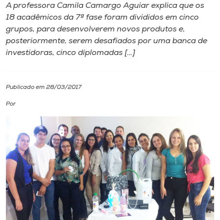
A professora Camila Camargo Aguiar explica que os
18 acadêmicos da 7ª fase foram divididos em cinco
I.nova
grupos, para desenvolverem novos produtos e,
posteriormente, serem desafiados por uma banca de
Diplomados
investidoras, cinco diplomadas […]
Cultura
Publicado em 28/03/2017
Por
CPA
Biblioteca
Editora
Rádio