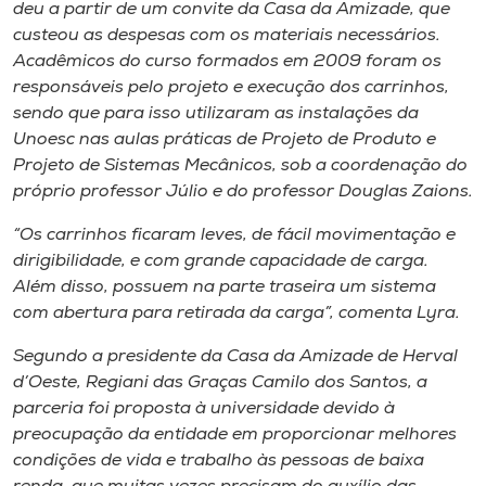
Museu
deu a partir de um convite da Casa da Amizade, que
custeou as despesas com os materiais necessários.
Acadêmicos do curso formados em 2009 foram os
Unoesc
responsáveis pelo projeto e execução dos carrinhos,
Store
sendo que para isso utilizaram as instalações da
Unoesc nas aulas práticas de Projeto de Produto e
Projeto de Sistemas Mecânicos, sob a coordenação do
próprio professor Júlio e do professor Douglas Zaions.
Selecione
o idioma
“Os carrinhos ficaram leves, de fácil movimentação e
dirigibilidade, e com grande capacidade de carga.
Além disso, possuem na parte traseira um sistema
com abertura para retirada da carga”, comenta Lyra.
A+
A-
Segundo a presidente da Casa da Amizade de Herval
d’Oeste, Regiani das Graças Camilo dos Santos, a
parceria foi proposta à universidade devido à
preocupação da entidade em proporcionar melhores
condições de vida e trabalho às pessoas de baixa