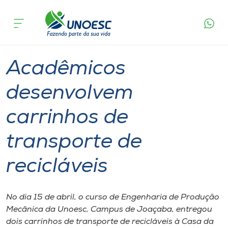
Página
O que
Acadêmicos desenvolvem carrinhos de
inicial
acontece
transporte de recicláveis
Cursos
Graduação
Joaçaba
Onde estamos
Acadêmicos
Pesquisa
desenvolvem
carrinhos de
Atendimento ao Estudante
transporte de
Portal de Ensino
recicláveis
A
Unoesc
No dia 15 de abril, o curso de Engenharia de Produção
Mecânica da Unoesc, Campus de Joaçaba, entregou
Internacionalização
dois carrinhos de transporte de recicláveis à Casa da