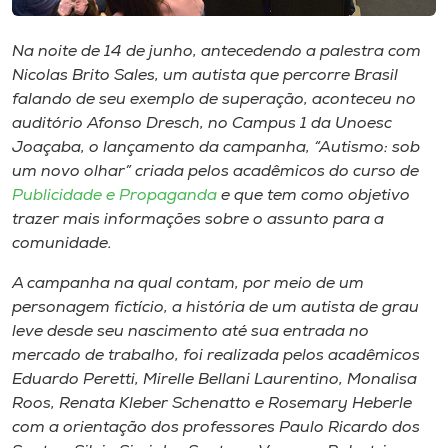
Museu
Na noite de 14 de junho, antecedendo a palestra com
Unoesc
Nicolas Brito Sales, um autista que percorre Brasil
Store
falando de seu exemplo de superação, aconteceu no
auditório Afonso Dresch, no Campus 1 da Unoesc
Joaçaba, o lançamento da campanha, “Autismo: sob
um novo olhar” criada pelos acadêmicos do curso de
Selecione
Publicidade e Propaganda
e que tem como objetivo
o idioma
trazer mais informações sobre o assunto para a
comunidade.
A campanha na qual contam, por meio de um
A+
personagem fictício, a história de um autista de grau
A-
leve desde seu nascimento até sua entrada no
mercado de trabalho, foi realizada pelos acadêmicos
Eduardo Peretti, Mirelle Bellani Laurentino, Monalisa
Roos, Renata Kleber Schenatto e Rosemary Heberle
com a orientação dos professores Paulo Ricardo dos