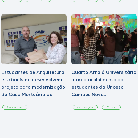
Estudantes de Arquitetura
Quarto Arraiá Universitário
e Urbanismo desenvolvem
marca acolhimento aos
projeto para modernização
estudantes da Unoesc
da Casa Mortuária de
Campos Novos
Tangará
Graduação
Graduação
Notícia