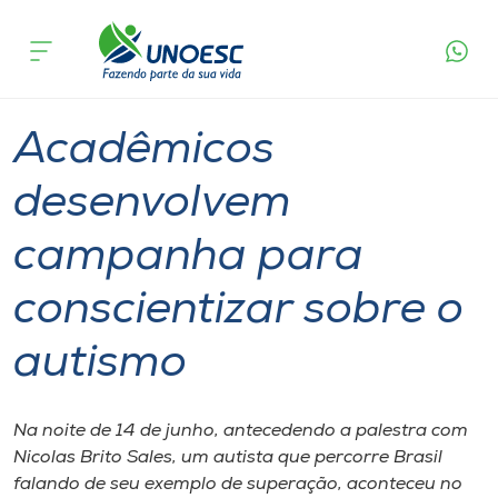
Página
O que
Acadêmicos desenvolvem campanha para
inicial
acontece
conscientizar sobre o autismo
Cursos
Graduação
Geral
Joaçaba
Onde estamos
Acadêmicos
Pesquisa
desenvolvem
campanha para
Atendimento ao Estudante
conscientizar sobre o
Portal de Ensino
autismo
A
Unoesc
Na noite de 14 de junho, antecedendo a palestra com
Nicolas Brito Sales, um autista que percorre Brasil
Internacionalização
falando de seu exemplo de superação, aconteceu no