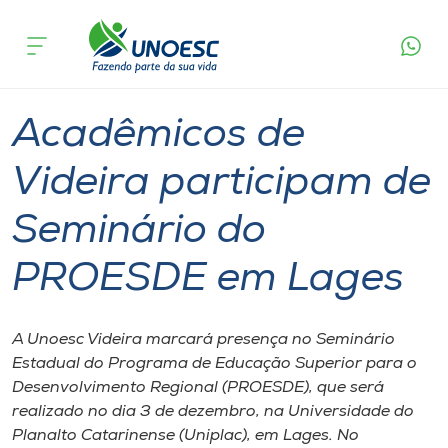
Página
O que
Acadêmicos de Videira participam de
inicial
acontece
Seminário do PROESDE em Lages
Cursos
Extensão
Graduação
Videira
Onde estamos
Acadêmicos de
Pesquisa
Videira participam de
Seminário do
Atendimento ao Estudante
PROESDE em Lages
Portal de Ensino
A Unoesc Videira marcará presença no Seminário
A
Estadual do Programa de Educação Superior para o
Unoesc
Desenvolvimento Regional (PROESDE), que será
realizado no dia 3 de dezembro, na Universidade do
Internacionalização
Planalto Catarinense (Uniplac), em Lages. No