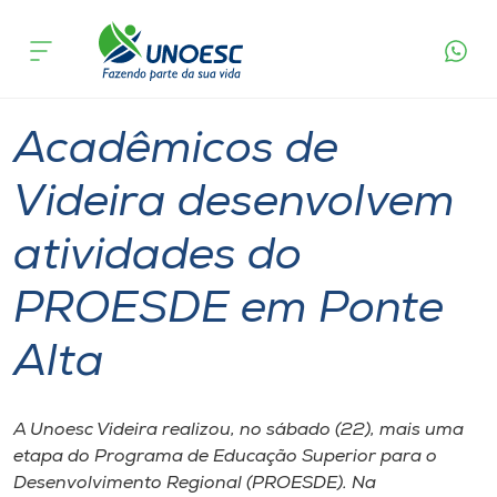
Página
O que
Acadêmicos de Videira desenvolvem
inicial
acontece
atividades do PROESDE em Ponte Alta
Cursos
Extensão
Graduação
Videira
Onde estamos
Acadêmicos de
Pesquisa
Videira desenvolvem
atividades do
Atendimento ao Estudante
PROESDE em Ponte
Portal de Ensino
Alta
A
Unoesc
A Unoesc Videira realizou, no sábado (22), mais uma
etapa do Programa de Educação Superior para o
Internacionalização
Desenvolvimento Regional (PROESDE). Na