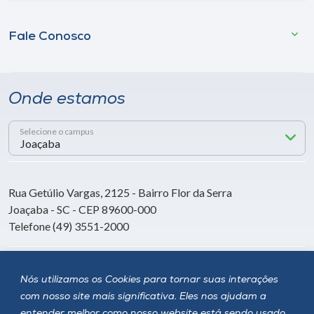
Fale Conosco
Onde estamos
Selecione o campus
Rua Getúlio Vargas, 2125 - Bairro Flor da Serra
Joaçaba - SC - CEP 89600-000
Telefone (49) 3551-2000
Siga a Unoesc
Nós utilizamos os Cookies para tornar suas interações
com nosso site mais significativa. Eles nos ajudam a
entender melhor como nosso website está sendo usado,