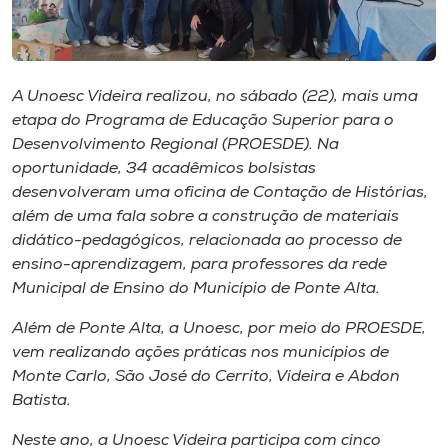
Museu
Unoesc
Store
A Unoesc Videira realizou, no sábado (22), mais uma
etapa do Programa de Educação Superior para o
Desenvolvimento Regional (PROESDE). Na
oportunidade, 34 acadêmicos bolsistas
Selecione
desenvolveram uma oficina de Contação de Histórias,
o idioma
além de uma fala sobre a construção de materiais
didático-pedagógicos, relacionada ao processo de
ensino-aprendizagem, para professores da rede
Municipal de Ensino do Município de Ponte Alta.
A+
A-
Além de Ponte Alta, a Unoesc, por meio do PROESDE,
vem realizando ações práticas nos municípios de
Monte Carlo, São José do Cerrito, Videira e Abdon
Batista.
Neste ano, a Unoesc Videira participa com cinco