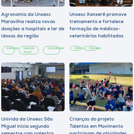
Agronomia da Unoesc
Unoesc Xanxerê promove
Maravilha realiza novas
treinamento e fortalece
doações a hospitais e lar de
formação de médicos-
idosos da região
veterinários habilitados
Extensão
Inserção
Comunidade
Notícia
Extensão
Social
Univida da Unoesc São
Crianças do projeto
Miguel inicia segundo
Talentos em Movimento
semestre com palestra
participam de atividades