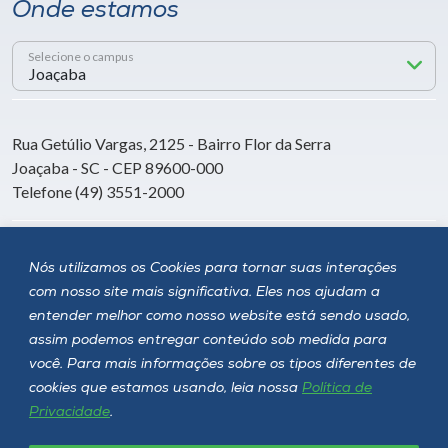
Onde estamos
Selecione o campus
Rua Getúlio Vargas, 2125 - Bairro Flor da Serra
Joaçaba - SC - CEP 89600-000
Telefone (49) 3551-2000
Siga a Unoesc
Nós utilizamos os Cookies para tornar suas interações
com nosso site mais significativa. Eles nos ajudam a
entender melhor como nosso website está sendo usado,
assim podemos entregar conteúdo sob medida para
você. Para mais informações sobre os tipos diferentes de
cookies que estamos usando, leia nossa
Política de
Privacidade
.