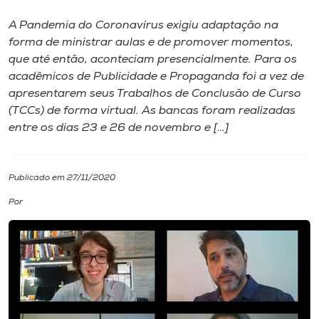
A Pandemia do Coronavírus exigiu adaptação na
I.nova
forma de ministrar aulas e de promover momentos,
que até então, aconteciam presencialmente. Para os
Diplomados
acadêmicos de Publicidade e Propaganda foi a vez de
apresentarem seus Trabalhos de Conclusão de Curso
(TCCs) de forma virtual. As bancas foram realizadas
Cultura
entre os dias 23 e 26 de novembro e […]
CPA
Publicado em 27/11/2020
Biblioteca
Por
Editora
Rádio