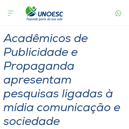
Página
O que
Acadêmicos de Publicidade e Propaganda
inicial
acontece
apresentam pesquisas ligadas à mídia
Cursos
comunicação e sociedade
Graduação
Aulas
Joaçaba
Onde estamos
Acadêmicos de
Pesquisa
Publicidade e
Propaganda
Atendimento ao Estudante
apresentam
Portal de Ensino
pesquisas ligadas à
A
mídia comunicação e
Unoesc
sociedade
Internacionalização