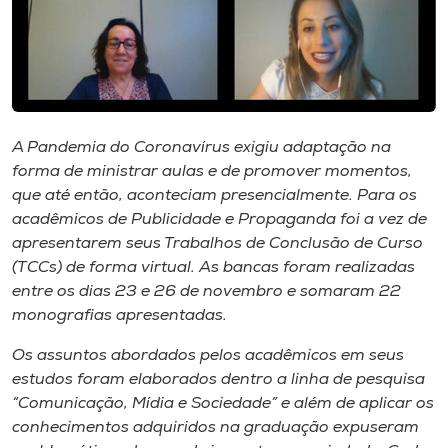
Museu
Unoesc
Store
A Pandemia do Coronavírus exigiu adaptação na
forma de ministrar aulas e de promover momentos,
Selecione
que até então, aconteciam presencialmente. Para os
o idioma
acadêmicos de Publicidade e Propaganda foi a vez de
apresentarem seus Trabalhos de Conclusão de Curso
(TCCs) de forma virtual. As bancas foram realizadas
entre os dias 23 e 26 de novembro e somaram 22
A+
monografias apresentadas.
A-
Os assuntos abordados pelos acadêmicos em seus
estudos foram elaborados dentro a linha de pesquisa
“Comunicação, Mídia e Sociedade” e além de aplicar os
conhecimentos adquiridos na graduação expuseram