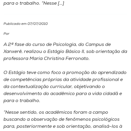
para o trabalho. “Nesse […]
I.nova
Publicado em 07/07/2010
Diplomados
Por
A 2ª fase do curso de Psicologia, do Campus de
Cultura
Xanxerê, realizou o Estágio Básico II, sob orientação da
professora Maria Christina Ferronato.
CPA
O Estágio teve como foco a promoção do aprendizado
de competências próprias da atividade profissional e
Biblioteca
da contextualização curricular, objetivando o
desenvolvimento do acadêmico para a vida cidadã e
Editora
para o trabalho.
“Nesse sentido, os acadêmicos foram a campo
Rádio
buscando a observação de fenômenos psicológicos
para, posteriormente e sob orientação, analisá-los à