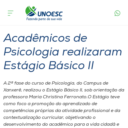
Página
O que
Acadêmicos de Psicologia realizaram
inicial
acontece
Estágio Básico II
Cursos
Graduação
Xanxerê
Onde estamos
Acadêmicos de
Pesquisa
Psicologia realizaram
Estágio Básico II
Atendimento ao Estudante
Portal de Ensino
A 2ª fase do curso de Psicologia, do Campus de
Xanxerê, realizou o Estágio Básico II, sob orientação da
professora Maria Christina Ferronato.O Estágio teve
A
como foco a promoção do aprendizado de
Unoesc
competências próprias da atividade profissional e da
contextualização curricular, objetivando o
Internacionalização
desenvolvimento do acadêmico para a vida cidadã e