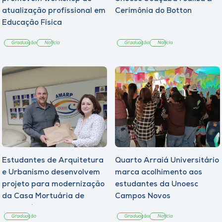
atualização profissional em
Cerimônia do Botton
Educação Física
Graduação
Notícia
Graduação
Notícia
Estudantes de Arquitetura
Quarto Arraiá Universitário
e Urbanismo desenvolvem
marca acolhimento aos
projeto para modernização
estudantes da Unoesc
da Casa Mortuária de
Campos Novos
Tangará
Graduação
Graduação
Notícia