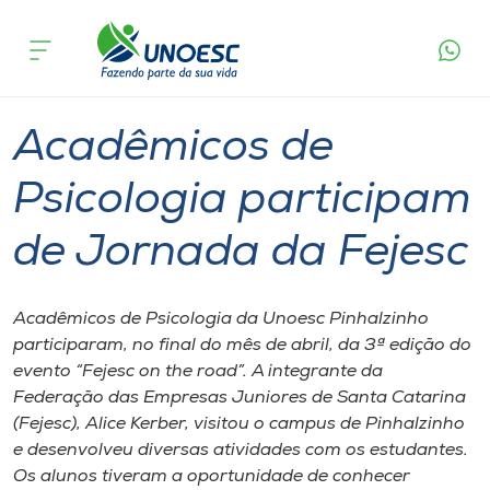
Página
O que
Acadêmicos de Psicologia participam de
inicial
acontece
Jornada da Fejesc
Cursos
Graduação
Inovação
Pinhalzinho
Onde estamos
Acadêmicos de
Pesquisa
Psicologia participam
de Jornada da Fejesc
Atendimento ao Estudante
Portal de Ensino
Acadêmicos de Psicologia da Unoesc Pinhalzinho
participaram, no final do mês de abril, da 3ª edição do
evento “Fejesc on the road”. A integrante da
A
Federação das Empresas Juniores de Santa Catarina
Unoesc
(Fejesc), Alice Kerber, visitou o campus de Pinhalzinho
e desenvolveu diversas atividades com os estudantes.
Internacionalização
Os alunos tiveram a oportunidade de conhecer