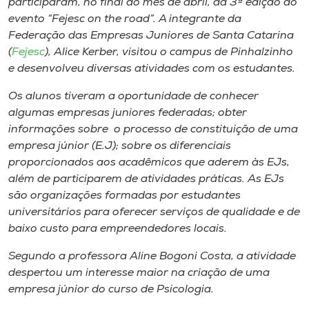
participaram, no final do mês de abril, da 3ª edição do
Museu
evento “Fejesc on the road”. A integrante da
Federação das Empresas Juniores de Santa Catarina
Unoesc
(
Fejesc
), Alice Kerber, visitou o campus de Pinhalzinho
Store
e desenvolveu diversas atividades com os estudantes.
Os alunos tiveram a oportunidade de conhecer
algumas empresas juniores federadas; obter
informações sobre o processo de constituição de uma
Selecione
o idioma
empresa júnior (E.J); sobre os diferenciais
proporcionados aos acadêmicos que aderem às EJs,
além de participarem de atividades práticas. As EJs
são organizações formadas por estudantes
A+
universitários para oferecer serviços de qualidade e de
A-
baixo custo para empreendedores locais.
Segundo a professora Aline Bogoni Costa, a atividade
despertou um interesse maior na criação de uma
empresa júnior do curso de Psicologia.