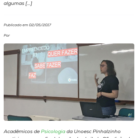
algumas […]
I.nova
Publicado em 02/05/2017
Diplomados
Por
Cultura
CPA
Biblioteca
Editora
Rádio
Acadêmicos de
Psicologia
da Unoesc Pinhalzinho