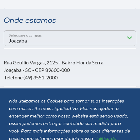
Onde estamos
Selecione o campus
Rua Getúlio Vargas, 2125 - Bairro Flor da Serra
Joaçaba - SC - CEP 89600-000
Telefone (49) 3551-2000
Siga a Unoesc
Nós utilizamos os Cookies para tornar suas interações
com nosso site mais significativa. Eles nos ajudam a
entender melhor como nosso website está sendo usado,
assim podemos entregar conteúdo sob medida para
você. Para mais informações sobre os tipos diferentes de
cookies que estamos usando, leia nossa
Política de