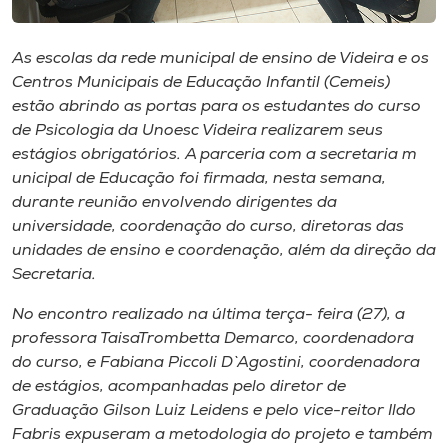
Museu
As escolas da ​rede ​m​unicipal de ​e​nsino de Videira e os
Unoesc
Centros Municipais de Educação Infantil (Cemeis)
Store
estão abrindo as portas para os estudantes do curso
de Psicologia da Unoesc Videira​ realizarem seus
estágios obrigatórios. A parceria com a ​s​ecretaria ​m​
unicipal de Educação foi firmada, nesta semana,
Selecione
durante reunião envolvendo dirigentes da
o idioma
universidade, coordenação do curso, diretoras das
unidades de ensino e coordenação​, além da direção da
​S​ecretaria.
A+
No encontro realizado na ​ú​ltima terça​- feira ​(​27​)​, a
A-
professora TaisaTrombetta Demarco​,​ coordenadora
do curso​,​ e Fabiana Piccoli D`Agostini​,​ coordenadora
de estágios, acompanhadas pelo ​d​iretor de
Graduação Gilson Luiz Leidens e pelo vice-reitor Ildo
Fabris expuseram a metodologia do projeto e também