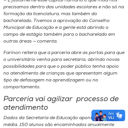
— É justamente esse capital humano o que mais nós
precisamos dentro das unidades escolares e não só na
formação da licenciatura, mas também do
bacharelado. Tivemos a aprovação do Conselho
Municipal de Educação e a gente está abrindo o
campo de estágio também para o bacharelado em
outras áreas — comenta.
Farinon reitera que a parceria abre as portas para que
o universitário venha para secretaria​,​ abr​indo​ novas
possibilidades para que o poder público tenha apoio
no atendimento de crianças que apresentam algum
tipo de ​defasagem na aprendizagem ou ​no
comportamento.
Parceria vai agilizar processo de
atendimento
Dados da S​ecretaria de ​E​ducação apontam que​,​ em
média​,​ 150 alunos são encaminhados anualmente