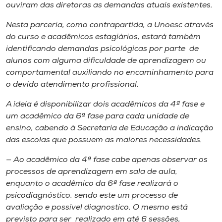
ouviram das diretoras as demandas atuais existentes.
Nesta parceria, como contrapartida​,​ a Unoesc através
do curso e acadêmicos estagiários, estará também
identificando demandas psicológicas por parte de
alunos com alguma dificuldade de aprendizagem ou
comportamental auxilia​ndo​ no encaminhamento para
o devido atendimento​ profissional​.
A ideia é disponibilizar dois acadêmicos da 4ª fase e
um acadêmico da 6ª fase para cada unidade de
ensino, cabendo à S​ecretaria de ​E​ducação a indicação
das escola​s​​ ​​que possu​em​ a​s​ maior​es​ necessidade​s.
— Ao acadêmico da 4ª fase cabe apenas observar os
processos de aprendizagem em sala de aula,
enquanto o acadêmico da 6ª fase realizará o
psicodiagnóstico, sendo este um processo de
avaliação e possível diagnostico. O mesmo está
previsto para ser realizado em até 6 sessões,