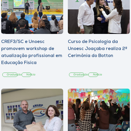
CREF3/SC e Unoesc
Curso de Psicologia da
promovem workshop de
Unoesc Joaçaba realiza 2ª
atualização profissional em
Cerimônia do Botton
Educação Física
Graduação
Notícia
Graduação
Notícia