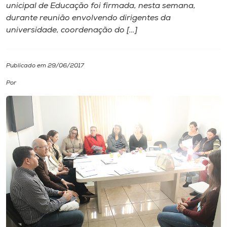
unicipal de Educação foi firmada, nesta semana,
durante reunião envolvendo dirigentes da
I.nova
universidade, coordenação do […]
Diplomados
Publicado em 29/06/2017
Cultura
Por
CPA
Biblioteca
Editora
Rádio