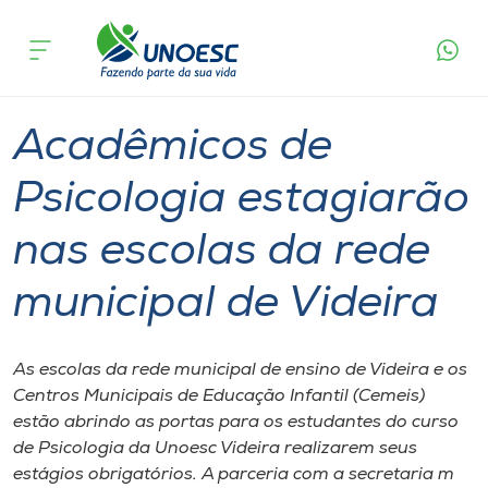
Página
O que
Acadêmicos de Psicologia estagiarão nas
inicial
acontece
escolas da rede municipal de Videira
Cursos
Graduação
Videira
Onde estamos
Acadêmicos de
Pesquisa
Psicologia estagiarão
nas escolas da rede
Atendimento ao Estudante
municipal de Videira
Portal de Ensino
As escolas da ​rede ​m​unicipal de ​e​nsino de Videira e os
A
Centros Municipais de Educação Infantil (Cemeis)
Unoesc
estão abrindo as portas para os estudantes do curso
de Psicologia da Unoesc Videira​ realizarem seus
Internacionalização
estágios obrigatórios. A parceria com a ​s​ecretaria ​m​