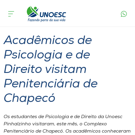
Página
O que
Acadêmicos de Psicologia e de Direito visitam
inicial
acontece
Penitenciária de Chapecó
Cursos
Graduação
Pinhalzinho
Onde estamos
Acadêmicos de
Pesquisa
Psicologia e de
Direito visitam
Atendimento ao Estudante
Penitenciária de
Portal de Ensino
Chapecó
A
Unoesc
Os estudantes de Psicologia e de Direito da Unoesc
Pinhalzinho visitaram, este mês, o Complexo
Internacionalização
Penitenciário de Chapecó. Os acadêmicos conheceram