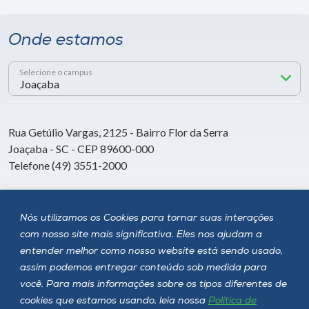
Onde estamos
Selecione o campus
Rua Getúlio Vargas, 2125 - Bairro Flor da Serra
Joaçaba - SC - CEP 89600-000
Telefone (49) 3551-2000
Siga a Unoesc
Nós utilizamos os Cookies para tornar suas interações
com nosso site mais significativa. Eles nos ajudam a
entender melhor como nosso website está sendo usado,
assim podemos entregar conteúdo sob medida para
você. Para mais informações sobre os tipos diferentes de
cookies que estamos usando, leia nossa
Política de