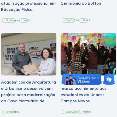
atualização profissional em
Cerimônia do Botton
Educação Física
Graduação
Notícia
Graduação
Notícia
Acadêmicos de Arquitetura
Quarto Arraiá Universitário
e Urbanismo desenvolvem
marca acolhimento aos
projeto para modernização
estudantes da Unoesc
da Casa Mortuária de
Campos Novos
Tangará
Graduação
Graduação
Notícia