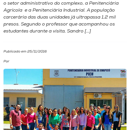
o setor administrativo do complexo, a Penitenciária
Agrícola e a Penitenciária Industrial. A população
I.nova
carcerária das duas unidades já ultrapassa 1,2 mil
presos. Segundo o professor que acompanhou os
Diplomados
estudantes durante a visita, Sandro […]
Cultura
Publicado em 25/11/2016
Por
CPA
Biblioteca
Editora
Rádio