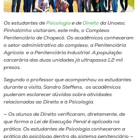
Museu
Unoesc
Os estudantes de
Psicologia
e de
Direito
da Unoesc
Store
Pinhalzinho visitaram, este mês, o Complexo
Penitenciário de Chapecó. Os acadêmicos conheceram
o setor administrativo do complexo, a Penitenciária
Agrícola e a Penitenciária Industrial. A população
Selecione
carcerária das duas unidades já ultrapassa 1,2 mil
o idioma
presos.
Segundo o professor que acompanhou os estudantes
durante a visita, Sandro Steffens, os acadêmicos
A+
puderam esclarecer dúvidas sobre atividades
A-
relacionadas ao Direito e à Psicologia.
— Os alunos de Direito verificaram, diretamente, de
que forma a Lei de Execução Penal é aplicada na
prática. Os estudantes de Psicologia conheceram a
prática do psicólogo dentro do sistema penitenciário —