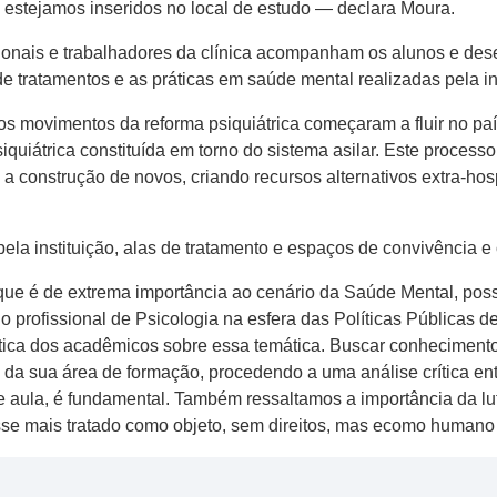
 estejamos inseridos no local de estudo — declara Moura.
ssionais e trabalhadores da clínica acompanham os alunos e de
de tratamentos e as práticas em saúde mental realizadas pela i
os movimentos da reforma psiquiátrica começaram a fluir no pa
siquiátrica constituída em torno do sistema asilar. Este proces
 a construção de novos, criando recursos alternativos extra-h
a instituição, alas de tratamento e espaços de convivência e o
 que é de extrema importância ao cenário da Saúde Mental, pos
do profissional de Psicologia na esfera das Políticas Pública
crítica dos acadêmicos sobre essa temática. Buscar conhecimen
da sua área de formação, procedendo a uma análise crítica entr
de aula, é fundamental. Também ressaltamos a importância da l
sse mais tratado como objeto, sem direitos, mas ecomo humano 