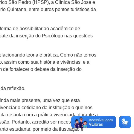
rico São Pedro (HPSP), a Clínica São José e
io Quintana, entre outros pontos turísticos da
orma de possibilitar ao acadêmico de
debate da inserção do Psicólogo nas questões
lacionando teoria e prática. Como não temos
, assim como sua história e vivências, e a
 de fortalecer o debate da inserção do
da reflexão.
ainda mais presente, uma vez que esta
ivenciar o cotidiano da instituição o que nos
ala de aula com a prática vivenciada durante a
ssão. Portanto, acredito ser necessário que
to estudante, por meio da ilustração e