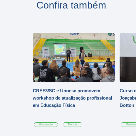
Confira também
CREF3/SC e Unoesc promovem
Curso d
workshop de atualização profissional
Joaçaba
em Educação Física
Botton
Graduação
Notícia
Gradua