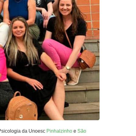
 Psicologia da Unoesc
Pinhalzinho
e
São