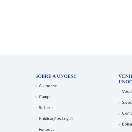
SOBRE A UNOESC
VENH
UNOE
A Unoesc
Vesti
Campi
Sist
Setores
Como
Publicações Legais
Bolsa
Funoesc