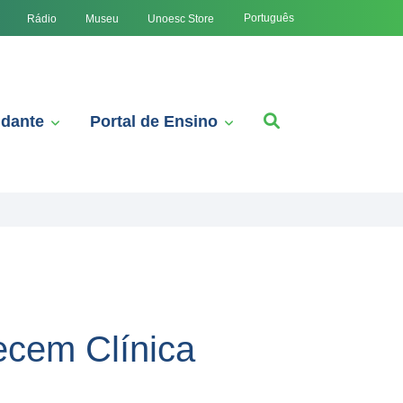
Português
Rádio
Museu
Unoesc Store
udante
Portal de Ensino
ecem Clínica