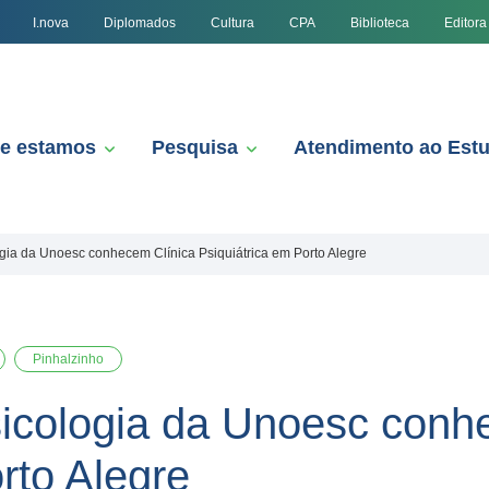
I.nova
Diplomados
Cultura
CPA
Biblioteca
Editora
e estamos
Pesquisa
Atendimento ao Est
ia da Unoesc conhecem Clínica Psiquiátrica em Porto Alegre
Pinhalzinho
icologia da Unoesc conh
rto Alegre