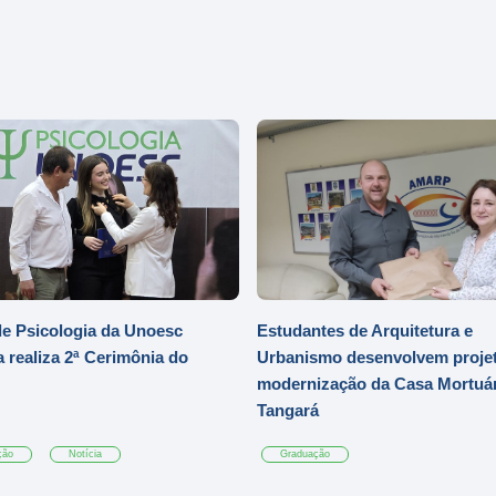
e Psicologia da Unoesc
Estudantes de Arquitetura e
 realiza 2ª Cerimônia do
Urbanismo desenvolvem projet
modernização da Casa Mortuár
Tangará
ção
Notícia
Graduação