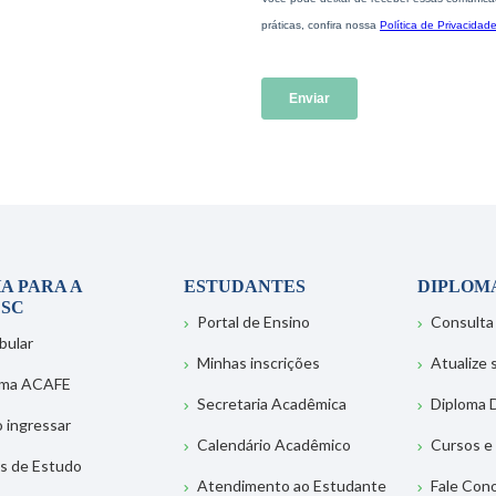
A PARA A
ESTUDANTES
DIPLOM
SC
Portal de Ensino
Consulta
bular
Minhas inscrições
Atualize
ema ACAFE
Secretaria Acadêmica
Diploma D
 ingressar
Calendário Acadêmico
Cursos e
s de Estudo
Atendimento ao Estudante
Fale Con