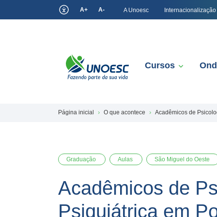
A+
A-
A Unoesc
Internacionalização
Cursos
Ond
Página inicial
O que acontece
Acadêmicos de Psicolog
Graduação
Aulas
São Miguel do Oeste
Acadêmicos de Ps
Psiquiátrica em Po