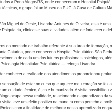
udos a Porto Alegre/RS, onde conheceram o Hospital Psiquiát
tas técnicas, o grupo foi ao Museu da PUC, à Casa de Cultura Már
o Miguel do Oeste, Lisandra Antunes de Oliveira, esta é uma f
e Psiquiatria, clínicas e suas atividades, além de fortalecer o 
 do mercado de trabalho referente à sua área de formação, re
anta Catarina, poder conhecer o Hospital Psiquiátrico São Pedro
escimento de cada um dos futuros profissionais psicólogos, além
 Psicologia Hospitalar Psiquiátrica — reforça Lisandra.
er conhecer a realidade dos atendimentos proporcionou profun
a, a sensação de estar no curso que aquece meu coração se fez 
 um cuidado técnico, ético e humanizado. A visita possibilitou v
sicólogo ocupa nessa realidade, relacionando o aprendizado da s
 visita teve um efeito positivo na maneira como percebo a profi
êmicos com a finalidade de melhorar nosso aprendizado enquan