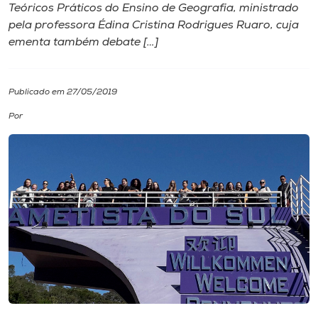
Teóricos Práticos do Ensino de Geografia, ministrado
pela professora Édina Cristina Rodrigues Ruaro, cuja
I.nova
ementa também debate […]
Diplomados
Publicado em 27/05/2019
Cultura
Por
CPA
Biblioteca
Editora
Rádio