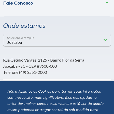
Fale Conosco
Onde estamos
Selecione o campus
Rua Getúlio Vargas, 2125 - Bairro Flor da Serra
Joaçaba - SC - CEP 89600-000
Telefone (49) 3551-2000
Siga a Unoesc
Nós utilizamos os Cookies para tornar suas interações
com nosso site mais significativa. Eles nos ajudam a
entender melhor como nosso website está sendo usado,
assim podemos entregar conteúdo sob medida para