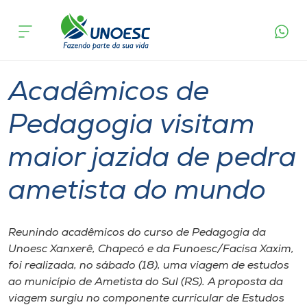
Página
O que
Acadêmicos de Pedagogia visitam maior
inicial
acontece
jazida de pedra ametista do mundo
Cursos
Graduação
Xanxerê
Chapecó
Onde estamos
Acadêmicos de
Pesquisa
Pedagogia visitam
maior jazida de pedra
Atendimento ao Estudante
ametista do mundo
Portal de Ensino
Reunindo acadêmicos do curso de Pedagogia da
A
Unoesc Xanxerê, Chapecó e da Funoesc/Facisa Xaxim,
Unoesc
foi realizada, no sábado (18), uma viagem de estudos
ao município de Ametista do Sul (RS). A proposta da
Internacionalização
viagem surgiu no componente curricular de Estudos