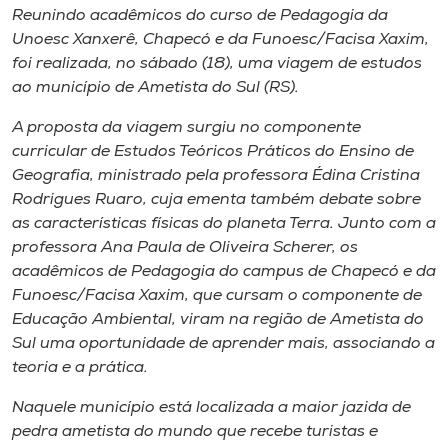
Museu
Reunindo acadêmicos do curso de Pedagogia da
Unoesc Xanxerê, Chapecó e da Funoesc/Facisa Xaxim,
foi realizada, no sábado (18), uma viagem de estudos
Unoesc
ao município de Ametista do Sul (RS).
Store
A proposta da viagem surgiu no componente
curricular de Estudos Teóricos Práticos do Ensino de
Geografia, ministrado pela professora Édina Cristina
Selecione
Rodrigues Ruaro, cuja ementa também debate sobre
o idioma
as características físicas do planeta Terra. Junto com a
professora Ana Paula de Oliveira Scherer, os
acadêmicos de Pedagogia do campus de Chapecó e da
A+
Funoesc/Facisa Xaxim, que cursam o componente de
A-
Educação Ambiental, viram na região de Ametista do
Sul uma oportunidade de aprender mais, associando a
teoria e a prática.
Naquele município está localizada a maior jazida de
pedra ametista do mundo que recebe turistas e