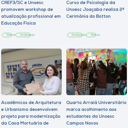
CREF3/SC e Unoesc
Curso de Psicologia da
promovem workshop de
Unoesc Joaçaba realiza 2ª
atualização profissional em
Cerimônia do Botton
Educação Física
Notícia
Graduação
Graduação
Notícia
Acadêmicos de Arquitetura
Quarto Arraiá Universitário
e Urbanismo desenvolvem
marca acolhimento aos
projeto para modernização
estudantes da Unoesc
da Casa Mortuária de
Campos Novos