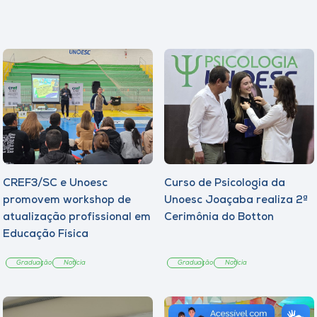
CREF3/SC e Unoesc
Curso de Psicologia da
promovem workshop de
Unoesc Joaçaba realiza 2ª
atualização profissional em
Cerimônia do Botton
Educação Física
Graduação
Notícia
Graduação
Notícia