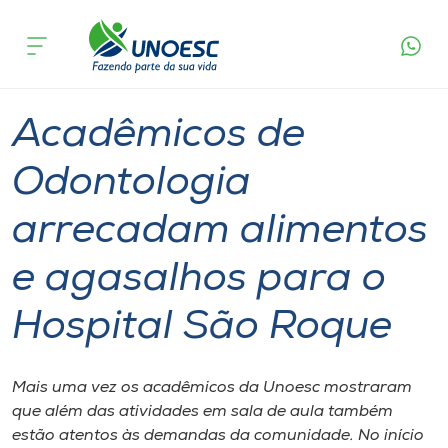
Página
O que
Acadêmicos de Odontologia arrecadam
inicial
acontece
alimentos e agasalhos para o Hospital São
Cursos
Roque
Graduação
Notícia de evento
Joaçaba
Onde estamos
Acadêmicos de
Pesquisa
Odontologia
arrecadam alimentos
Atendimento ao Estudante
e agasalhos para o
Portal de Ensino
Hospital São Roque
A
Unoesc
Mais uma vez os acadêmicos da Unoesc mostraram
que além das atividades em sala de aula também
Internacionalização
estão atentos às demandas da comunidade. No início