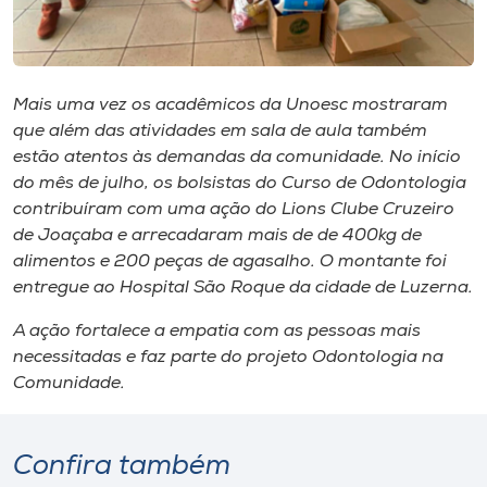
Museu
Unoesc
Store
Mais uma vez os acadêmicos da Unoesc mostraram
que além das atividades em sala de aula também
estão atentos às demandas da comunidade. No início
do mês de julho, os bolsistas do Curso de Odontologia
Selecione
contribuíram com uma ação do Lions Clube Cruzeiro
o idioma
de Joaçaba e arrecadaram mais de de 400kg de
alimentos e 200 peças de agasalho. O montante foi
entregue ao Hospital São Roque da cidade de Luzerna.
A+
A ação fortalece a empatia com as pessoas mais
A-
necessitadas e faz parte do projeto Odontologia na
Comunidade.
Confira também