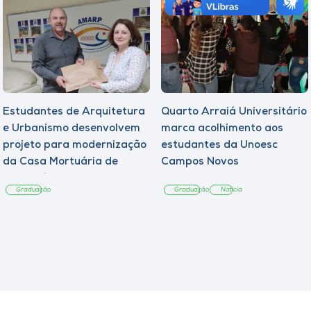
Estudantes de Arquitetura
Quarto Arraiá Universitário
e Urbanismo desenvolvem
marca acolhimento aos
projeto para modernização
estudantes da Unoesc
da Casa Mortuária de
Campos Novos
Tangará
Graduação
Graduação
Notícia