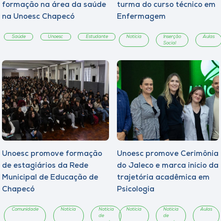
formação na área da saúde
turma do curso técnico em
na Unoesc Chapecó
Enfermagem
Saúde
Unoesc
Estudante
Notícia
Inserção
Aulas
Social
Unoesc promove formação
Unoesc promove Cerimônia
de estagiários da Rede
do Jaleco e marca início da
Municipal de Educação de
trajetória acadêmica em
Chapecó
Psicologia
Comunidade
Notícia
Notícia
Notícia
Notícia
Aulas
de
de