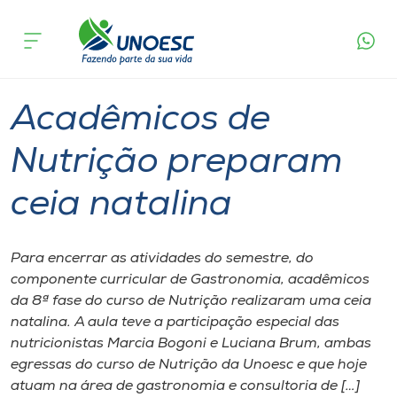
Página
O que
Acadêmicos de Nutrição preparam ceia
inicial
acontece
natalina
Cursos
Aulas
Graduação
Videira
Onde estamos
Acadêmicos de
Pesquisa
Nutrição preparam
ceia natalina
Atendimento ao Estudante
Portal de Ensino
Para encerrar as atividades do semestre, do
componente curricular de Gastronomia, acadêmicos
da 8ª fase do curso de Nutrição realizaram uma ceia
A
natalina. A aula teve a participação especial das
Unoesc
nutricionistas Marcia Bogoni e Luciana Brum, ambas
egressas do curso de Nutrição da Unoesc e que hoje
Internacionalização
atuam na área de gastronomia e consultoria de […]