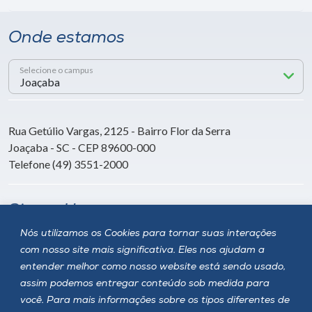
Onde estamos
Selecione o campus
Rua Getúlio Vargas, 2125 - Bairro Flor da Serra
Joaçaba - SC - CEP 89600-000
Telefone (49) 3551-2000
Siga a Unoesc
Nós utilizamos os Cookies para tornar suas interações
com nosso site mais significativa. Eles nos ajudam a
entender melhor como nosso website está sendo usado,
assim podemos entregar conteúdo sob medida para
você. Para mais informações sobre os tipos diferentes de