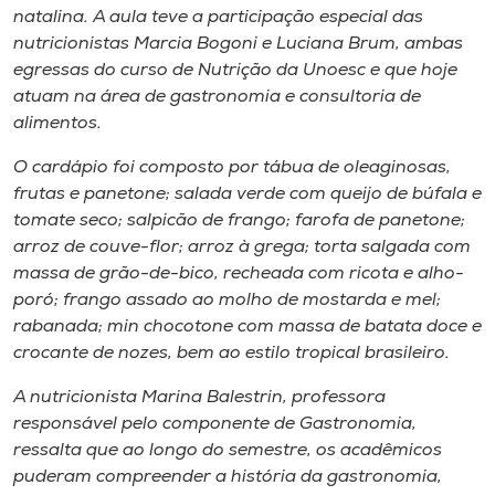
Museu
natalina. A aula teve a participação especial das
nutricionistas Marcia Bogoni e Luciana Brum, ambas
egressas do curso de Nutrição da Unoesc e que hoje
Unoesc
atuam na área de gastronomia e consultoria de
Store
alimentos.
O cardápio foi composto por tábua de oleaginosas,
frutas e panetone; salada verde com queijo de búfala e
Selecione
tomate seco; salpicão de frango; farofa de panetone;
o idioma
arroz de couve-flor; arroz à grega; torta salgada com
massa de grão-de-bico, recheada com ricota e alho-
poró; frango assado ao molho de mostarda e mel;
A+
rabanada; min chocotone com massa de batata doce e
A-
crocante de nozes, bem ao estilo tropical brasileiro.
A nutricionista Marina Balestrin, professora
responsável pelo componente de Gastronomia,
ressalta que ao longo do semestre, os acadêmicos
puderam compreender a história da gastronomia,