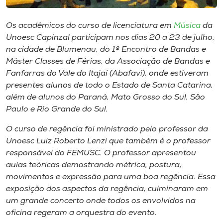
Museu
Os acadêmicos do curso de licenciatura em
Música
da
Unoesc
Unoesc Capinzal participam nos dias 20 a 23 de julho,
Store
na cidade de Blumenau, do 1º Encontro de Bandas e
Máster Classes de Férias, da Associação de Bandas e
Fanfarras do Vale do Itajaí (Abafavi), onde estiveram
presentes alunos de todo o Estado de Santa Catarina,
Selecione
além de alunos do Paraná, Mato Grosso do Sul, São
o idioma
Paulo e Rio Grande do Sul.
O curso de regência foi ministrado pelo professor da
Unoesc Luiz Roberto Lenzi que também é o professor
A+
responsável do FEMUSC. O professor apresentou
A-
aulas teóricas demostrando métrica, postura,
movimentos e expressão para uma boa regência. Essa
exposição dos aspectos da regência, culminaram em
um grande concerto onde todos os envolvidos na
oficina regeram a orquestra do evento.