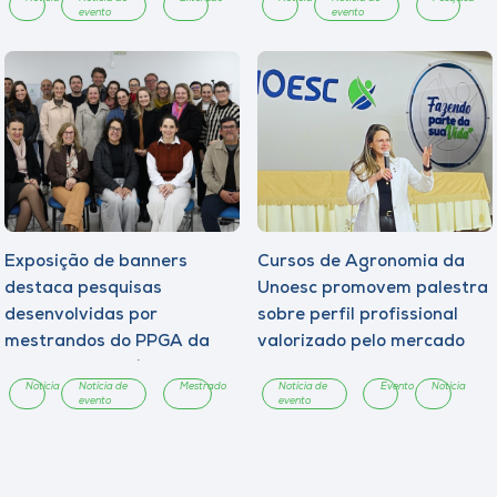
evento
evento
Exposição de banners
Cursos de Agronomia da
destaca pesquisas
Unoesc promovem palestra
desenvolvidas por
sobre perfil profissional
mestrandos do PPGA da
valorizado pelo mercado
Unoesc Chapecó
Notícia
Notícia de
Mestrado
Notícia de
Evento
Notícia
evento
evento