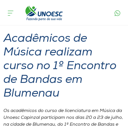
Página
O que
Acadêmicos de Música realizam curso no 1º
inicial
acontece
Encontro de Bandas em Blumenau
Cursos
Notícia de evento
Graduação
Capinzal
Onde estamos
Acadêmicos de
Pesquisa
Música realizam
curso no 1º Encontro
Atendimento ao Estudante
de Bandas em
Portal de Ensino
Blumenau
A
Unoesc
Os acadêmicos do curso de licenciatura em Música da
Unoesc Capinzal participam nos dias 20 a 23 de julho,
Internacionalização
na cidade de Blumenau, do 1º Encontro de Bandas e