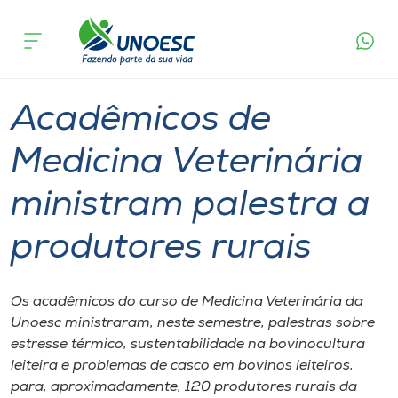
Página
O que
Acadêmicos de Medicina Veterinária ministram
inicial
acontece
palestra a produtores rurais
Cursos
Graduação
Inserção Social
São Miguel do Oeste
Onde estamos
Acadêmicos de
Pesquisa
Medicina Veterinária
ministram palestra a
Atendimento ao Estudante
produtores rurais
Portal de Ensino
Os acadêmicos do curso de Medicina Veterinária da
A
Unoesc ministraram, neste semestre, palestras sobre
Unoesc
estresse térmico, sustentabilidade na bovinocultura
leiteira e problemas de casco em bovinos leiteiros,
Internacionalização
para, aproximadamente, 120 produtores rurais da