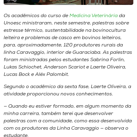
Museu
Os acadêmicos do curso de
Medicina Veterinária
da
Unoesc
Unoesc ministraram, neste semestre, palestras sobre
Store
estresse térmico, sustentabilidade na bovinocultura
leiteira e problemas de casco em bovinos leiteiros,
para, aproximadamente, 120 produtores rurais da
linha Caravaggio, interior de Guaraciaba. As palestras
Selecione
foram ministradas pelos estudantes Sabrina Forlin,
o idioma
Lukas Schiochet, Anderson Scariot e Laerte Oliveira,
Lucas Bock e Aléx Palombit.
Segundo o acadêmico da sexta fase, Laerte Oliveira, a
A+
atividade proporcionou novos conhecimentos.
A-
— Quando eu estiver formado, em algum momento da
minha carreira, também terei que desenvolver
palestras com a comunidade, como essa desenvolvida
com os produtores da Linha Caravaggio — observa o
estudante.