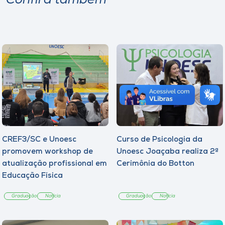
Confira também
CREF3/SC e Unoesc
Curso de Psicologia da
promovem workshop de
Unoesc Joaçaba realiza 2ª
atualização profissional em
Cerimônia do Botton
Educação Física
Graduação
Notícia
Graduação
Notícia