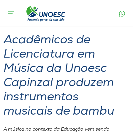
Página
O que
Acadêmicos de Licenciatura em Música da
inicial
acontece
Unoesc Capinzal produzem instrumentos
Cursos
musicais de bambu
Graduação
Geral
Capinzal
Onde estamos
Acadêmicos de
Pesquisa
Licenciatura em
Música da Unoesc
Atendimento ao Estudante
Capinzal produzem
Portal de Ensino
instrumentos
A
musicais de bambu
Unoesc
Internacionalização
A música no contexto da Educação vem sendo