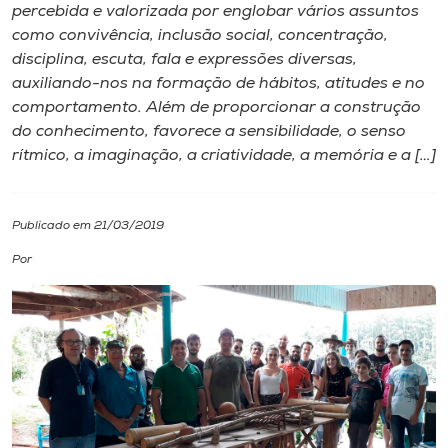
percebida e valorizada por englobar vários assuntos
como convivência, inclusão social, concentração,
I.nova
disciplina, escuta, fala e expressões diversas,
auxiliando-nos na formação de hábitos, atitudes e no
Diplomados
comportamento. Além de proporcionar a construção
do conhecimento, favorece a sensibilidade, o senso
rítmico, a imaginação, a criatividade, a memória e a […]
Cultura
CPA
Publicado em 21/03/2019
Por
Biblioteca
Editora
Rádio