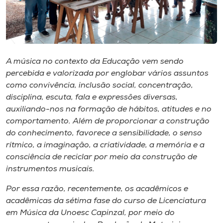
Museu
Unoesc
Store
A música no contexto da Educação vem sendo
percebida e valorizada por englobar vários assuntos
como convivência, inclusão social, concentração,
Selecione
disciplina, escuta, fala e expressões diversas,
o idioma
auxiliando-nos na formação de hábitos, atitudes e no
comportamento. Além de proporcionar a construção
do conhecimento, favorece a sensibilidade, o senso
rítmico, a imaginação, a criatividade, a memória e a
A+
consciência de reciclar por meio da construção de
A-
instrumentos musicais.
Por essa razão, recentemente, os acadêmicos e
acadêmicas da sétima fase do curso de Licenciatura
em Música da Unoesc Capinzal, por meio do