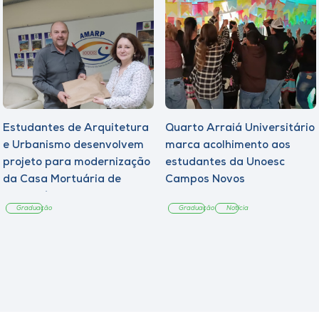
Estudantes de Arquitetura
Quarto Arraiá Universitário
e Urbanismo desenvolvem
marca acolhimento aos
projeto para modernização
estudantes da Unoesc
da Casa Mortuária de
Campos Novos
Tangará
Graduação
Graduação
Notícia