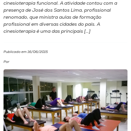
cinesioterapia funcional. A atividade contou com a
presença de José dos Santos Lima, profissional
I.nova
renomado, que ministra aulas de formação
profissional em diversas cidades do país. A
Diplomados
cinesioterapia é uma das principais […]
Cultura
Publicado em 16/06/2015
Por
CPA
Biblioteca
Editora
Rádio