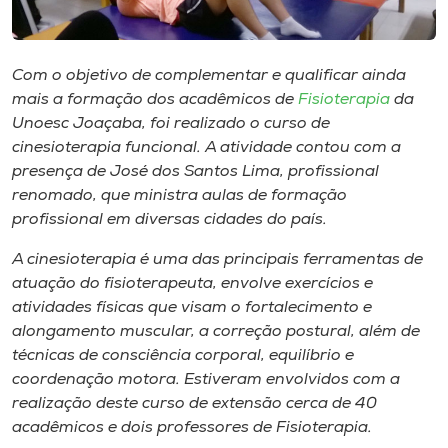
Museu
Unoesc
Com o objetivo de complementar e qualificar ainda
Store
mais a formação dos acadêmicos de
Fisioterapia
da
Unoesc Joaçaba, foi realizado o curso de
cinesioterapia funcional. A atividade contou com a
presença de José dos Santos Lima, profissional
Selecione
renomado, que ministra aulas de formação
o idioma
profissional em diversas cidades do país.
A cinesioterapia é uma das principais ferramentas de
atuação do fisioterapeuta, envolve exercícios e
A+
atividades físicas que visam o fortalecimento e
A-
alongamento muscular, a correção postural, além de
técnicas de consciência corporal, equilíbrio e
coordenação motora. Estiveram envolvidos com a
realização deste curso de extensão cerca de 40
acadêmicos e dois professores de Fisioterapia.