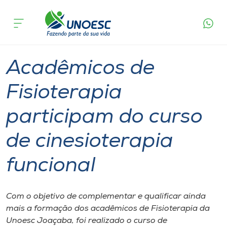
Página
O que
Acadêmicos de Fisioterapia participam do
inicial
acontece
curso de cinesioterapia funcional
Cursos
Graduação
Extensão
Joaçaba
Onde estamos
Acadêmicos de
Pesquisa
Fisioterapia
participam do curso
Atendimento ao Estudante
de cinesioterapia
Portal de Ensino
funcional
A
Unoesc
Com o objetivo de complementar e qualificar ainda
mais a formação dos acadêmicos de Fisioterapia da
Internacionalização
Unoesc Joaçaba, foi realizado o curso de