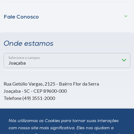
Fale Conosco
Onde estamos
Selecione o campus
Rua Getúlio Vargas, 2125 - Bairro Flor da Serra
Joaçaba - SC - CEP 89600-000
Telefone (49) 3551-2000
Siga a Unoesc
Nós utilizamos os Cookies para tornar suas interações
com nosso site mais significativa. Eles nos ajudam a