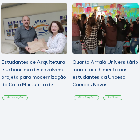
Estudantes de Arquitetura
Quarto Arraiá Universitário
e Urbanismo desenvolvem
marca acolhimento aos
projeto para modernização
estudantes da Unoesc
da Casa Mortuária de
Campos Novos
Tangará
Graduação
Graduação
Notícia