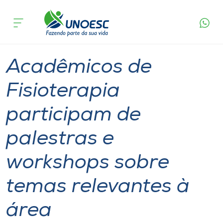
Página
O que
Acadêmicos de Fisioterapia participam de
inicial
acontece
palestras e workshops sobre temas relevantes à
Cursos
área
Graduação
Joaçaba
Onde estamos
Acadêmicos de
Pesquisa
Fisioterapia
participam de
Atendimento ao Estudante
palestras e
Portal de Ensino
workshops sobre
A
temas relevantes à
Unoesc
área
Internacionalização