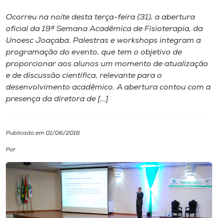
Ocorreu na noite desta terça-feira (31), a abertura
I.nova
oficial da 19ª Semana Acadêmica de Fisioterapia, da
Unoesc Joaçaba. Palestras e workshops integram a
Diplomados
programação do evento, que tem o objetivo de
proporcionar aos alunos um momento de atualização
e de discussão científica, relevante para o
Cultura
desenvolvimento acadêmico. A abertura contou com a
presença da diretora de […]
CPA
Publicado em 01/06/2016
Biblioteca
Por
Editora
Rádio