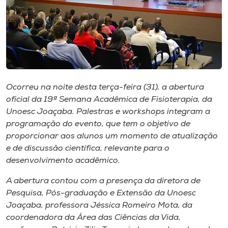
Museu
Unoesc
Store
Ocorreu na noite desta terça-feira (31), a abertura
Selecione
oficial da 19ª Semana Acadêmica de Fisioterapia, da
o idioma
Unoesc Joaçaba. Palestras e
workshops
integram a
programação do evento, que tem o objetivo de
proporcionar aos alunos um momento de atualização
e de discussão científica, relevante para o
A+
desenvolvimento acadêmico.
A-
A abertura contou com a presença da diretora de
Pesquisa, Pós-graduação e Extensão da Unoesc
Joaçaba, professora Jéssica Romeiro Mota, da
coordenadora da Área das Ciências da Vida,