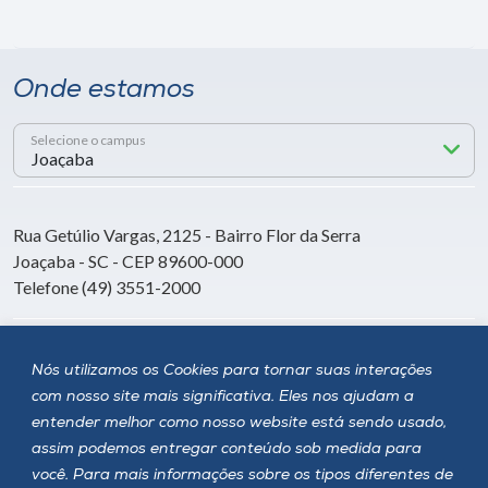
Onde estamos
Selecione o campus
Rua Getúlio Vargas, 2125 - Bairro Flor da Serra
Joaçaba - SC - CEP 89600-000
Telefone (49) 3551-2000
Siga a Unoesc
Nós utilizamos os Cookies para tornar suas interações
com nosso site mais significativa. Eles nos ajudam a
entender melhor como nosso website está sendo usado,
assim podemos entregar conteúdo sob medida para
você. Para mais informações sobre os tipos diferentes de