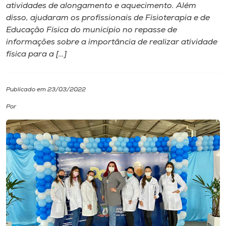
atividades de alongamento e aquecimento. Além
disso, ajudaram os profissionais de Fisioterapia e de
I.nova
Educação Física do município no repasse de
informações sobre a importância de realizar atividade
Diplomados
física para a […]
Cultura
Publicado em 23/03/2022
Por
CPA
Biblioteca
Editora
Rádio