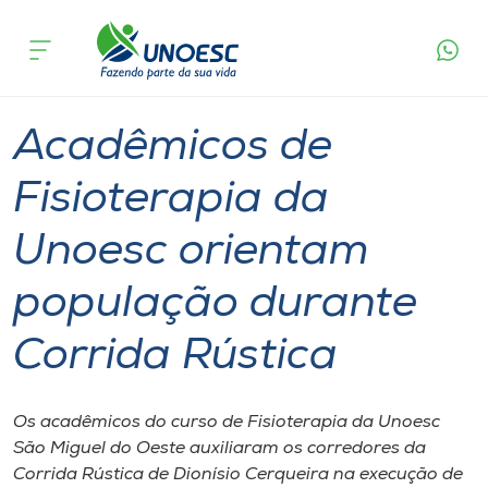
Página
O que
Acadêmicos de Fisioterapia da Unoesc orientam
inicial
acontece
população durante Corrida Rústica
Cursos
Graduação
Inserção Social
São Miguel do Oeste
Onde estamos
Acadêmicos de
Pesquisa
Fisioterapia da
Unoesc orientam
Atendimento ao Estudante
população durante
Portal de Ensino
Corrida Rústica
A
Unoesc
Os acadêmicos do curso de Fisioterapia da Unoesc
São Miguel do Oeste auxiliaram os corredores da
Internacionalização
Corrida Rústica de Dionísio Cerqueira na execução de