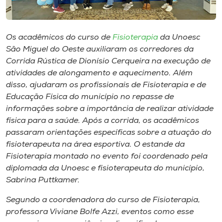
Museu
Unoesc
Os acadêmicos do curso de
Fisioterapia
da Unoesc
Store
São Miguel do Oeste auxiliaram os corredores da
Corrida Rústica de Dionísio Cerqueira na execução de
atividades de alongamento e aquecimento. Além
disso, ajudaram os profissionais de Fisioterapia e de
Selecione
Educação Física do município no repasse de
o idioma
informações sobre a importância de realizar atividade
física para a saúde. Após a corrida, os acadêmicos
passaram orientações específicas sobre a atuação do
fisioterapeuta na área esportiva. O estande da
A+
Fisioterapia montado no evento foi coordenado pela
A-
diplomada da Unoesc e fisioterapeuta do município,
Sabrina Puttkamer.
Segundo a coordenadora do curso de Fisioterapia,
professora Viviane Bolfe Azzi, eventos como esse