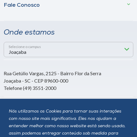
Fale Conosco
Onde estamos
Selecione o campus
Rua Getúlio Vargas, 2125 - Bairro Flor da Serra
Joaçaba - SC - CEP 89600-000
Telefone (49) 3551-2000
Siga a Unoesc
Nós utilizamos os Cookies para tornar suas interações
com nosso site mais significativa. Eles nos ajudam a
entender melhor como nosso website está sendo usado,
assim podemos entregar conteúdo sob medida para