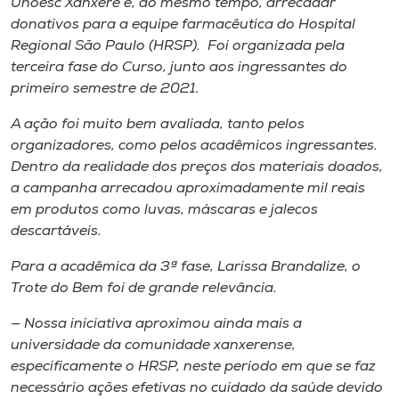
Unoesc Xanxerê e, ao mesmo tempo, arrecadar
Museu
donativos para a equipe farmacêutica do Hospital
Regional São Paulo (HRSP). Foi organizada pela
Unoesc
terceira fase do Curso, junto aos ingressantes do
Store
primeiro semestre de 2021.
A ação foi muito bem avaliada, tanto pelos
organizadores, como pelos acadêmicos ingressantes.
Dentro da realidade dos preços dos materiais doados,
Selecione
o idioma
a campanha arrecadou aproximadamente mil reais
em produtos como luvas, máscaras e jalecos
descartáveis.
A+
Para a acadêmica da 3ª fase, Larissa Brandalize, o
A-
Trote do Bem foi de grande relevância.
— Nossa iniciativa aproximou ainda mais a
universidade da comunidade xanxerense,
especificamente o HRSP, neste período em que se faz
necessário ações efetivas no cuidado da saúde devido