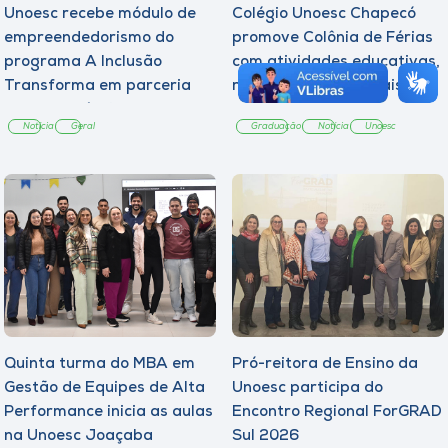
Unoesc recebe módulo de
Colégio Unoesc Chapecó
empreendedorismo do
promove Colônia de Férias
programa A Inclusão
com atividades educativas,
Transforma em parceria
recreativas e culturais
com a Copérdia
Notícia
Geral
Graduação
Notícia
Unoesc
Quinta turma do MBA em
Pró-reitora de Ensino da
Gestão de Equipes de Alta
Unoesc participa do
Performance inicia as aulas
Encontro Regional ForGRAD
na Unoesc Joaçaba
Sul 2026