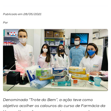
I.nova
Publicado em 28/05/2021
Por
Diplomados
Cultura
CPA
Biblioteca
Editora
Rádio
Denominada “Trote do Bem”, a ação teve como
objetivo acolher os calouros do curso de Farmácia da