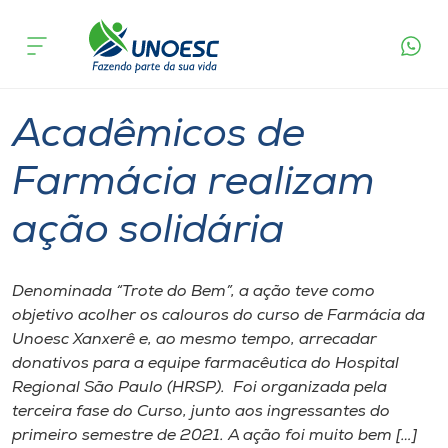
Página
O que
Acadêmicos de Farmácia realizam ação
inicial
acontece
solidária
Cursos
Geral
Graduação
Xanxerê
Onde estamos
Acadêmicos de
Pesquisa
Farmácia realizam
ação solidária
Atendimento ao Estudante
Portal de Ensino
Denominada “Trote do Bem”, a ação teve como
objetivo acolher os calouros do curso de Farmácia da
Unoesc Xanxerê e, ao mesmo tempo, arrecadar
A
donativos para a equipe farmacêutica do Hospital
Unoesc
Regional São Paulo (HRSP). Foi organizada pela
terceira fase do Curso, junto aos ingressantes do
Internacionalização
primeiro semestre de 2021. A ação foi muito bem […]