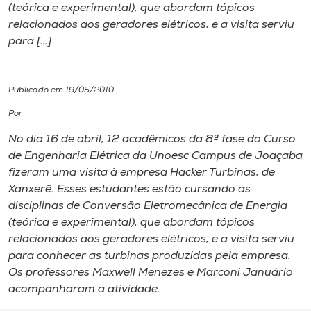
(teórica e experimental), que abordam tópicos
relacionados aos geradores elétricos, e a visita serviu
I.nova
para […]
Diplomados
Publicado em 19/05/2010
Cultura
Por
No dia 16 de abril, 12 acadêmicos da 8ª fase do Curso
CPA
de Engenharia Elétrica da Unoesc
Campus
de Joaçaba
fizeram uma visita à empresa Hacker Turbinas, de
Xanxerê. Esses estudantes estão cursando as
Biblioteca
disciplinas de Conversão Eletromecânica de Energia
(teórica e experimental), que abordam tópicos
Editora
relacionados aos geradores elétricos, e a visita serviu
para conhecer as turbinas produzidas pela empresa.
Os professores Maxwell Menezes e Marconi Januário
Rádio
acompanharam a atividade.