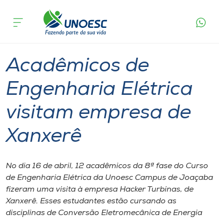
Página
O que
Acadêmicos de Engenharia Elétrica visitam
inicial
acontece
empresa de Xanxerê
Cursos
Graduação
Joaçaba
Onde estamos
Acadêmicos de
Pesquisa
Engenharia Elétrica
visitam empresa de
Atendimento ao Estudante
Xanxerê
Portal de Ensino
No dia 16 de abril, 12 acadêmicos da 8ª fase do Curso
A
de Engenharia Elétrica da Unoesc Campus de Joaçaba
Unoesc
fizeram uma visita à empresa Hacker Turbinas, de
Xanxerê. Esses estudantes estão cursando as
Internacionalização
disciplinas de Conversão Eletromecânica de Energia