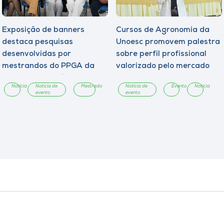
Exposição de banners
Cursos de Agronomia da
destaca pesquisas
Unoesc promovem palestra
desenvolvidas por
sobre perfil profissional
mestrandos do PPGA da
valorizado pelo mercado
Unoesc Chapecó
Notícia
Notícia de
Mestrado
Notícia de
Evento
Notícia
evento
evento