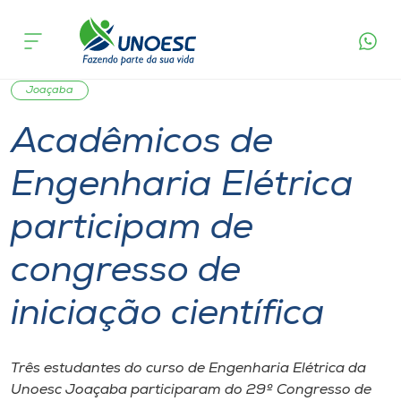
Página
O que
Acadêmicos de Engenharia Elétrica participam
inicial
acontece
de congresso de iniciação científica
Cursos
Notícia de evento
Pesquisa
Graduação
Onde estamos
Joaçaba
Acadêmicos de
Pesquisa
Engenharia Elétrica
Atendimento ao Estudante
participam de
Portal de Ensino
congresso de
iniciação científica
A
Unoesc
Três estudantes do curso de Engenharia Elétrica da
Internacionalização
Unoesc Joaçaba participaram do 29º Congresso de