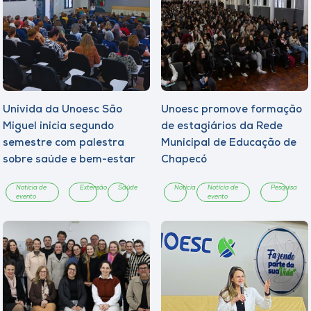
Univida da Unoesc São
Unoesc promove formação
Miguel inicia segundo
de estagiários da Rede
semestre com palestra
Municipal de Educação de
sobre saúde e bem-estar
Chapecó
Notícia de
Extensão
Saúde
Notícia
Notícia de
Pesquisa
evento
evento