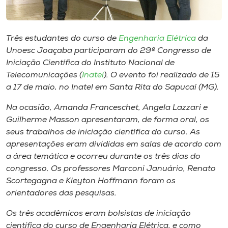
Museu
Unoesc
Três estudantes do curso de
Engenharia Elétrica
da
Store
Unoesc Joaçaba participaram do 29º Congresso de
Iniciação Científica do Instituto Nacional de
Telecomunicações (
Inatel
). O evento foi realizado de 15
a 17 de maio, no Inatel em Santa Rita do Sapucaí (MG).
Selecione
o idioma
Na ocasião, Amanda Franceschet, Angela Lazzari e
Guilherme Masson apresentaram, de forma oral, os
seus trabalhos de iniciação científica do curso. As
apresentações eram divididas em salas de acordo com
A+
a área temática e ocorreu durante os três dias do
A-
congresso. Os professores Marconi Januário, Renato
Scortegagna e Kleyton Hoffmann foram os
orientadores das pesquisas.
Os três acadêmicos eram bolsistas de iniciação
científica do curso de Engenharia Elétrica, e como