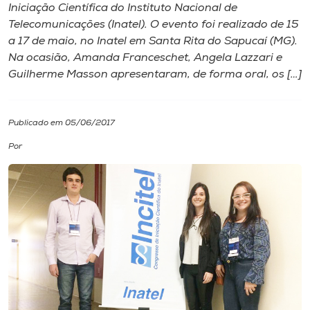
Iniciação Científica do Instituto Nacional de
Telecomunicações (Inatel). O evento foi realizado de 15
I.nova
a 17 de maio, no Inatel em Santa Rita do Sapucaí (MG).
Na ocasião, Amanda Franceschet, Angela Lazzari e
Diplomados
Guilherme Masson apresentaram, de forma oral, os […]
Cultura
Publicado em 05/06/2017
Por
CPA
Biblioteca
Editora
Rádio