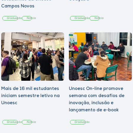
Campos Novos
Graduação
Notícia
Graduação
Notícia
Mais de 16 mil estudantes
Unoesc On-line promove
iniciam semestre letivo na
semana com desafios de
Unoesc
inovação, inclusão e
lançamento de e-book
sobre sustentabilidade
Graduação
Notícia
Graduação