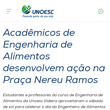
Página
O que
Acadêmicos de Engenharia de Alimentos
inicial
acontece
desenvolvem ação na Praça Nereu Ramos
Cursos
Graduação
Extensão
Videira
Onde estamos
Acadêmicos de
Pesquisa
Engenharia de
Alimentos
Atendimento ao Estudante
desenvolvem ação na
Portal de Ensino
Praça Nereu Ramos
A
Unoesc
Estudantes e professores do curso de Engenharia de
Alimentos da Unoesc Videira aproveitaram o sábado
Internacionalização
de sol para celebrar o dia do Engenheiro de Alimentos