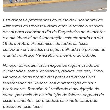
Museu
Unoesc
Estudantes e professores do curso de Engenharia de
Store
Alimentos da Unoesc Videira aproveitaram o sábado
de sol para celebrar o dia do Engenheiro de Alimentos
e o dia Mundial da Alimentação, comemorado no dia
16 de outubro. Acadêmicos de todas as fases
Selecione
estiveram envolvidos na ação realizada no período da
o idioma
manhã na Praça Nereu Ramos, centro da cidade.
Na oportunidade, foram expostos alguns produtos
alimentícios, como: conservas, geleias, cerveja, vinho,
A+
vinagre e balas produzidas pelos estudantes nos
A-
laboratórios da Unoesc, sob a orientação de seus
professores. Também foi realizada a divulgação do
curso, por meio de distribuição de folders, seguida de
esclarecimentos, para pedestres e motoristas que
passavam pelo local.