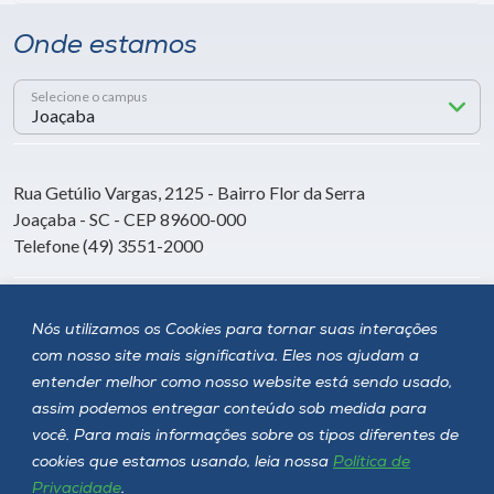
Onde estamos
Selecione o campus
Rua Getúlio Vargas, 2125 - Bairro Flor da Serra
Joaçaba - SC - CEP 89600-000
Telefone (49) 3551-2000
Siga a Unoesc
Nós utilizamos os Cookies para tornar suas interações
com nosso site mais significativa. Eles nos ajudam a
entender melhor como nosso website está sendo usado,
assim podemos entregar conteúdo sob medida para
você. Para mais informações sobre os tipos diferentes de
cookies que estamos usando, leia nossa
Política de
Privacidade
.