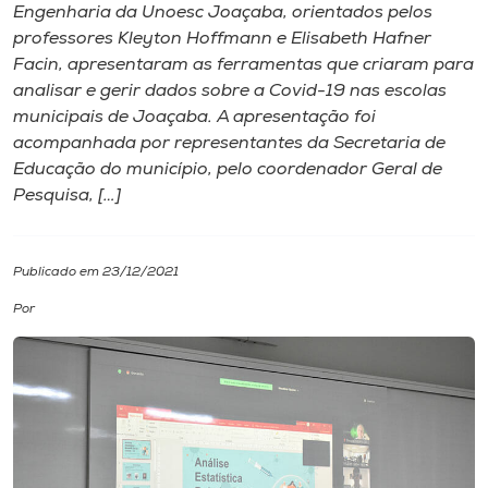
Engenharia da Unoesc Joaçaba, orientados pelos
professores Kleyton Hoffmann e Elisabeth Hafner
I.nova
Facin, apresentaram as ferramentas que criaram para
analisar e gerir dados sobre a Covid-19 nas escolas
Diplomados
municipais de Joaçaba. A apresentação foi
acompanhada por representantes da Secretaria de
Educação do município, pelo coordenador Geral de
Cultura
Pesquisa, […]
CPA
Publicado em 23/12/2021
Biblioteca
Por
Editora
Rádio