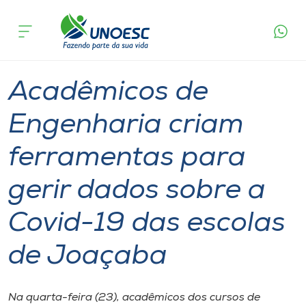
Página
O que
Acadêmicos de Engenharia criam ferramentas
inicial
acontece
para gerir dados sobre a Covid-19 das escolas
Cursos
de Joaçaba
Graduação
Aulas
Joaçaba
Onde estamos
Acadêmicos de
Pesquisa
Engenharia criam
ferramentas para
Atendimento ao Estudante
gerir dados sobre a
Portal de Ensino
Covid-19 das escolas
A
de Joaçaba
Unoesc
Internacionalização
Na quarta-feira (23), acadêmicos dos cursos de