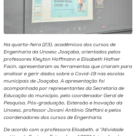
Museu
Unoesc
Store
Na quarta-feira (23), acadêmicos dos cursos de
Engenharia da Unoesc Joaçaba, orientados pelos
Selecione
professores Kleyton Hoffmann e Elisabeth Hafner
o idioma
Facin, apresentaram as ferramentas que criaram para
analisar e gerir dados sobre a Covid-19 nas escolas
municipais de Joaçaba. A apresentação foi
acompanhada por representantes da Secretaria de
A+
Educação do município, pelo coordenador Geral de
A-
Pesquisa, Pós-graduação, Extensão e Inovação da
Unoesc, professor Jovani Antônio Steffani e pelos
coordenadores dos cursos de Engenharia.
De acordo com a professora Elisabeth, a “Atividade