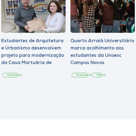
Estudantes de Arquitetura
Quarto Arraiá Universitário
e Urbanismo desenvolvem
marca acolhimento aos
projeto para modernização
estudantes da Unoesc
da Casa Mortuária de
Campos Novos
Tangará
Graduação
Graduação
Notícia