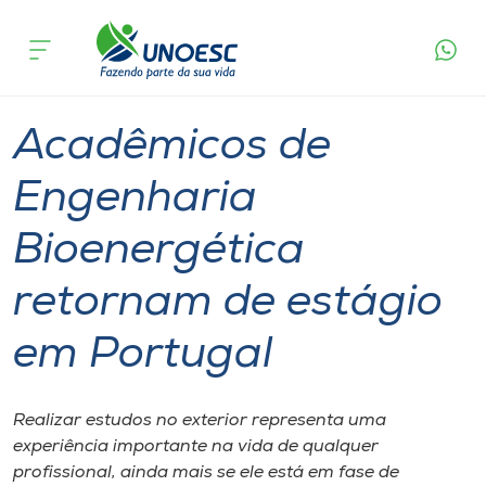
Página
O que
Acadêmicos de Engenharia Bioenergética
inicial
acontece
retornam de estágio em Portugal
Cursos
Graduação
Xanxerê
Onde estamos
Acadêmicos de
Pesquisa
Engenharia
Bioenergética
Atendimento ao Estudante
retornam de estágio
Portal de Ensino
em Portugal
A
Unoesc
Realizar estudos no exterior representa uma
experiência importante na vida de qualquer
Internacionalização
profissional, ainda mais se ele está em fase de