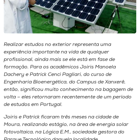
Museu
Unoesc
Store
Realizar estudos no exterior representa uma
experiência importante na vida de qualquer
profissional, ainda mais se ele está em fase de
Selecione
o idioma
formação. Para os acadêmicos Joiris Manoela
Dachery e Patrick Cenci Pagliari, do curso de
Engenharia Bioenergética, do Campus de Xanxerê,
então, significou muito conhecimento na bagagem de
A+
volta – eles retornaram recentemente de um período
A-
de estudos em Portugal.
Joiris e Patrick ficaram três meses na cidade de
Moura, realizando estágio, na área de energia solar
fotovoltaica, na Lógica E.M., sociedade gestora do
Parque Tecnológico daquela localidade.