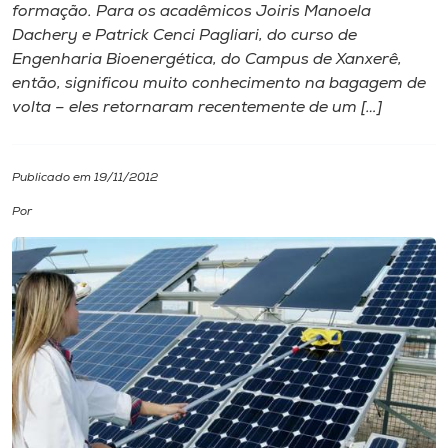
formação. Para os acadêmicos Joiris Manoela
Dachery e Patrick Cenci Pagliari, do curso de
I.nova
Engenharia Bioenergética, do Campus de Xanxerê,
então, significou muito conhecimento na bagagem de
Diplomados
volta – eles retornaram recentemente de um […]
Cultura
Publicado em 19/11/2012
Por
CPA
Biblioteca
Editora
Rádio