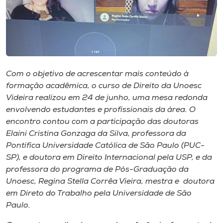
Museu
Unoesc
Store
Com o objetivo de acrescentar mais conteúdo à
formação acadêmica, o curso de Direito da Unoesc
Selecione
Videira realizou em 24 de junho, uma mesa redonda
o idioma
envolvendo estudantes e profissionais da área. O
encontro contou com a participação das doutoras
Elaini Cristina Gonzaga da Silva, professora da
Pontifica Universidade Católica de São Paulo (PUC-
A+
SP), e doutora em Direito Internacional pela USP, e da
A-
professora do programa de Pós-Graduação da
Unoesc, Regina Stella Corrêa Vieira, mestra e doutora
em Direto do Trabalho pela Universidade de São
Paulo.