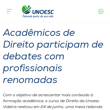
Página
O que
Acadêmicos de Direito participam de debates
inicial
acontece
com profissionais renomadas
Cursos
Graduação
Fórum
Videira
Onde estamos
Acadêmicos de
Pesquisa
Direito participam de
debates com
Atendimento ao Estudante
profissionais
Portal de Ensino
renomadas
A
Unoesc
Com o objetivo de acrescentar mais conteúdo à
formação acadêmica, o curso de Direito da Unoesc
Internacionalização
Videira realizou em 24 de junho, uma mesa redonda