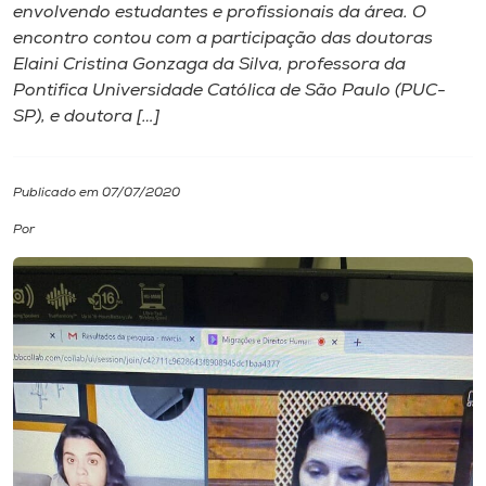
envolvendo estudantes e profissionais da área. O
encontro contou com a participação das doutoras
I.nova
Elaini Cristina Gonzaga da Silva, professora da
Pontifica Universidade Católica de São Paulo (PUC-
Diplomados
SP), e doutora […]
Cultura
Publicado em 07/07/2020
Por
CPA
Biblioteca
Editora
Rádio