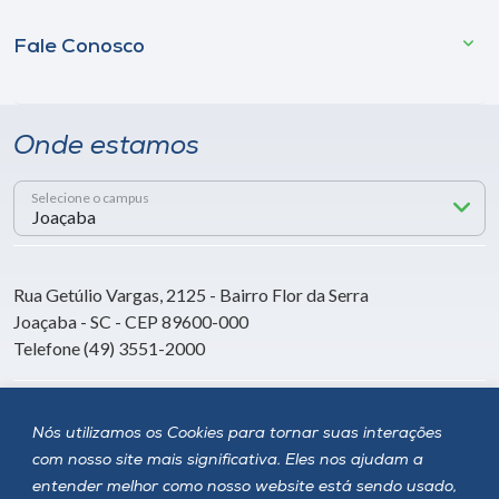
Fale Conosco
Onde estamos
Selecione o campus
Rua Getúlio Vargas, 2125 - Bairro Flor da Serra
Joaçaba - SC - CEP 89600-000
Telefone (49) 3551-2000
Siga a Unoesc
Nós utilizamos os Cookies para tornar suas interações
com nosso site mais significativa. Eles nos ajudam a
entender melhor como nosso website está sendo usado,