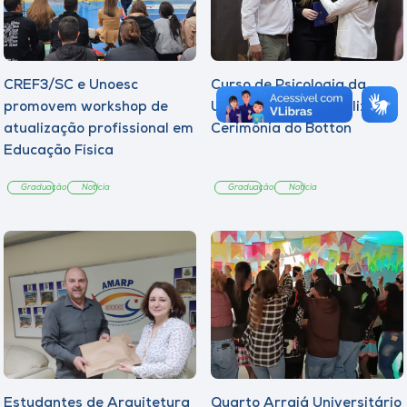
CREF3/SC e Unoesc
Curso de Psicologia da
promovem workshop de
Unoesc Joaçaba realiza 2ª
atualização profissional em
Cerimônia do Botton
Educação Física
Graduação
Notícia
Graduação
Notícia
Estudantes de Arquitetura
Quarto Arraiá Universitário