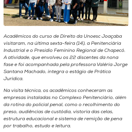
Museu
Unoesc
Store
Acadêmicos do curso de Direito da Unoesc Joaçaba
visitaram, na última sexta-feira (14), a Penitenciária
Industrial e o Presídio Feminino Regional de Chapecó.
Selecione
A atividade, que envolveu os 22 discentes da nona
o idioma
fase e foi acompanhada pela professora Valéria Jorge
Santana Machado, integra o estágio de Prática
Jurídica.
A+
Na visita técnica, os acadêmicos conheceram as
A-
empresas instaladas no Complexo Penitenciário, além
da rotina do policial penal, como o recolhimento do
preso, audiências de custódia, vistoria das celas,
estrutura educacional e sistema de remição de pena
por trabalho, estudo e leitura.