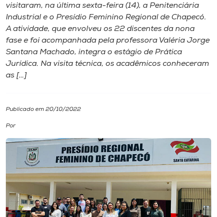
visitaram, na última sexta-feira (14), a Penitenciária
Industrial e o Presídio Feminino Regional de Chapecó.
I.nova
A atividade, que envolveu os 22 discentes da nona
fase e foi acompanhada pela professora Valéria Jorge
Diplomados
Santana Machado, integra o estágio de Prática
Jurídica. Na visita técnica, os acadêmicos conheceram
as […]
Cultura
CPA
Publicado em 20/10/2022
Por
Biblioteca
Editora
Rádio