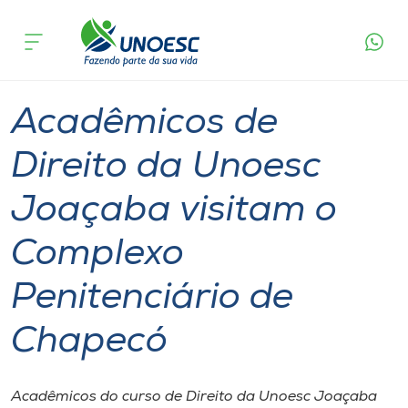
Página
O que
Acadêmicos de Direito da Unoesc Joaçaba
inicial
acontece
visitam o Complexo Penitenciário de Chapecó
Cursos
Graduação
Geral
Joaçaba
Onde estamos
Acadêmicos de
Pesquisa
Direito da Unoesc
Joaçaba visitam o
Atendimento ao Estudante
Complexo
Portal de Ensino
Penitenciário de
A
Chapecó
Unoesc
Internacionalização
Acadêmicos do curso de Direito da Unoesc Joaçaba