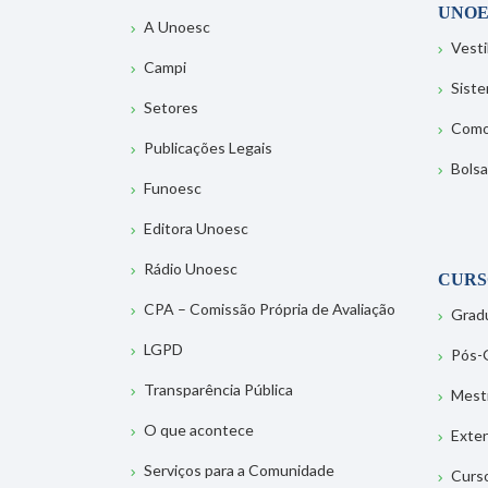
UNOE
A Unoesc
Vesti
Campi
Sist
Setores
Como
Publicações Legais
Bolsa
Funoesc
Editora Unoesc
Rádio Unoesc
CURS
CPA – Comissão Própria de Avaliação
Grad
LGPD
Pós-
Transparência Pública
Mest
O que acontece
Exte
Serviços para a Comunidade
Curs