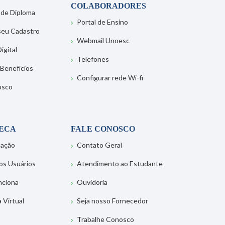
COLABORADORES
 de Diploma
Portal de Ensino
 seu Cadastro
Webmail Unoesc
igital
Telefones
 Benefícios
Configurar rede Wi-fi
osco
TECA
FALE CONOSCO
tação
Contato Geral
os Usuários
Atendimento ao Estudante
nciona
Ouvidoria
a Virtual
Seja nosso Fornecedor
Trabalhe Conosco