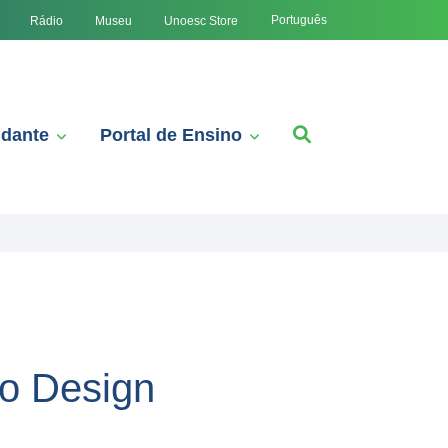
Português
Rádio
Museu
Unoesc Store
udante
Portal de Ensino
o Design