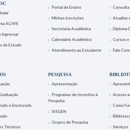
SC
Portal de Ensino
Consulta
bular
Minhas inscrições
Atualize
ema ACAFE
Secretaria Acadêmica
Diploma D
 ingressar
Calendário Acadêmico
Cursos e
s de Estudo
Atendimento ao Estudante
Fale Con
OS
PESQUISA
BIBLIO
uação
Apresentação
Apresen
Graduação
Programas de Incentivo à
Acesso a
Pesquisa
rado e Doutorado
Como Fu
SISGEN
nsão
Bibliotec
Grupos de Pesquisa
os Técnicos
Serviços