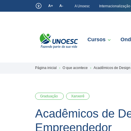
A+
A-
A Unoesc
Internacionalização
Cursos
Ond
Página inicial
O que acontece
Acadêmicos de Design
Graduação
Xanxerê
Acadêmicos de De
Empreendedor