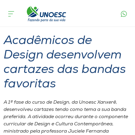
Página
O que
Acadêmicos de Design desenvolvem cartazes
inicial
acontece
das bandas favoritas
Cursos
Graduação
Xanxerê
Onde estamos
Acadêmicos de
Pesquisa
Design desenvolvem
cartazes das bandas
Atendimento ao Estudante
favoritas
Portal de Ensino
A 1ª fase do curso de Design, da Unoesc Xanxerê,
A
desenvolveu cartazes tendo como tema a sua banda
Unoesc
preferida. A atividade ocorreu durante o componente
curricular de Design e Cultura Contemporânea,
Internacionalização
ministrado pela professora Juciele Fernanda