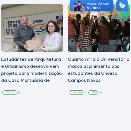
Estudantes de Arquitetura
Quarto Arraiá Universitário
e Urbanismo desenvolvem
marca acolhimento aos
projeto para modernização
estudantes da Unoesc
da Casa Mortuária de
Campos Novos
Tangará
Graduação
Graduação
Notícia