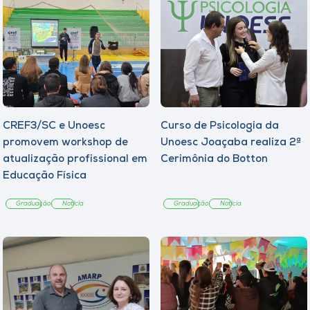
CREF3/SC e Unoesc
Curso de Psicologia da
promovem workshop de
Unoesc Joaçaba realiza 2ª
atualização profissional em
Cerimônia do Botton
Educação Física
Graduação
Notícia
Graduação
Notícia