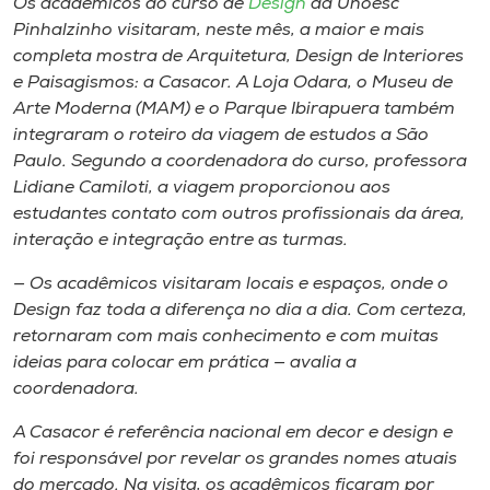
Os acadêmicos do curso de
Design
da Unoesc
Museu
Pinhalzinho visitaram, neste mês, a maior e mais
completa mostra de Arquitetura, Design de Interiores
Unoesc
e Paisagismos: a Casacor. A Loja Odara, o Museu de
Store
Arte Moderna (MAM) e o Parque Ibirapuera também
integraram o roteiro da viagem de estudos a São
Paulo. Segundo a coordenadora do curso, professora
Lidiane Camiloti, a viagem proporcionou aos
Selecione
estudantes contato com outros profissionais da área,
o idioma
interação e integração entre as turmas.
— Os acadêmicos visitaram locais e espaços, onde o
Design faz toda a diferença no dia a dia. Com certeza,
A+
retornaram com mais conhecimento e com muitas
A-
ideias para colocar em prática — avalia a
coordenadora.
A Casacor é referência nacional em decor e
design
e
foi responsável por revelar os grandes nomes atuais
do mercado. Na visita, os acadêmicos ficaram por