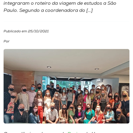
integraram o roteiro da viagem de estudos a São
Paulo. Segundo a coordenadora do […]
I.nova
Diplomados
Publicado em 25/10/2021
Por
Cultura
CPA
Biblioteca
Editora
Rádio