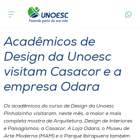
Página
O que
Acadêmicos de Design da Unoesc visitam
inicial
acontece
Casacor e a empresa Odara
Cursos
Graduação
Pinhalzinho
Onde estamos
Acadêmicos de
Pesquisa
Design da Unoesc
visitam Casacor e a
Atendimento ao Estudante
empresa Odara
Portal de Ensino
Os acadêmicos do curso de Design da Unoesc
A
Pinhalzinho visitaram, neste mês, a maior e mais
Unoesc
completa mostra de Arquitetura, Design de Interiores
e Paisagismos: a Casacor. A Loja Odara, o Museu de
Internacionalização
Arte Moderna (MAM) e o Parque Ibirapuera também