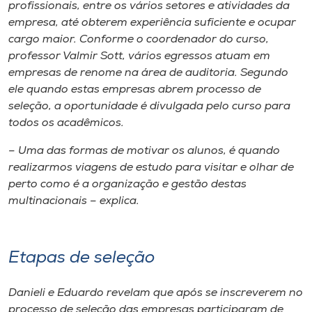
Museu
profissionais, entre os vários setores e atividades da
empresa, até obterem experiência suficiente e ocupar
cargo maior. Conforme o coordenador do curso,
Unoesc
professor Valmir Sott, vários egressos atuam em
Store
empresas de renome na área de auditoria. Segundo
ele quando estas empresas abrem processo de
seleção, a oportunidade é divulgada pelo curso para
todos os acadêmicos.
Selecione
o idioma
– Uma das formas de motivar os alunos, é quando
realizarmos viagens de estudo para visitar e olhar de
perto como é a organização e gestão destas
multinacionais – explica.
A+
A-
Etapas de seleção
Danieli e Eduardo revelam que após se inscreverem no
processo de seleção das empresas participaram de