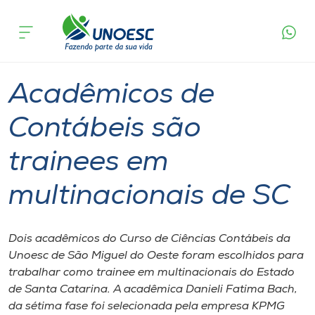
Página
O que
Acadêmicos de Contábeis são trainees em
inicial
acontece
multinacionais de SC
Cursos
Graduação
São Miguel do Oeste
Onde estamos
Acadêmicos de
Pesquisa
Contábeis são
trainees em
Atendimento ao Estudante
multinacionais de SC
Portal de Ensino
Dois acadêmicos do Curso de Ciências Contábeis da
A
Unoesc de São Miguel do Oeste foram escolhidos para
Unoesc
trabalhar como trainee em multinacionais do Estado
de Santa Catarina. A acadêmica Danieli Fatima Bach,
Internacionalização
da sétima fase foi selecionada pela empresa KPMG