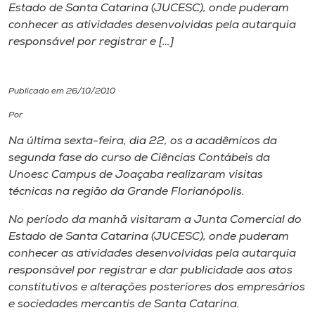
Estado de Santa Catarina (JUCESC), onde puderam
conhecer as atividades desenvolvidas pela autarquia
I.nova
responsável por registrar e […]
Diplomados
Publicado em 26/10/2010
Cultura
Por
Na última sexta-feira, dia 22, os a acadêmicos da
CPA
segunda fase do curso de Ciências Contábeis da
Unoesc
Campus
de Joaçaba realizaram visitas
técnicas na região da Grande Florianópolis.
Biblioteca
No período da manhã visitaram a Junta Comercial do
Estado de Santa Catarina (JUCESC), onde puderam
Editora
conhecer as atividades desenvolvidas pela autarquia
responsável por registrar e dar publicidade aos atos
Rádio
constitutivos e alterações posteriores dos empresários
e sociedades mercantis de Santa Catarina.