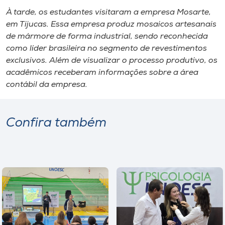
Museu
À tarde, os estudantes visitaram a empresa Mosarte,
em Tijucas. Essa empresa produz mosaicos artesanais
Unoesc
de mármore de forma industrial, sendo reconhecida
Store
como líder brasileira no segmento de revestimentos
exclusivos. Além de visualizar o processo produtivo, os
acadêmicos receberam informações sobre a área
contábil da empresa.
Selecione
o idioma
Confira também
A+
A-