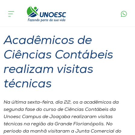
Página
O que
Acadêmicos de Ciências Contábeis realizam
inicial
acontece
visitas técnicas
Cursos
Graduação
Joaçaba
Onde estamos
Acadêmicos de
Pesquisa
Ciências Contábeis
realizam visitas
Atendimento ao Estudante
técnicas
Portal de Ensino
Na última sexta-feira, dia 22, os a acadêmicos da
A
segunda fase do curso de Ciências Contábeis da
Unoesc
Unoesc Campus de Joaçaba realizaram visitas
técnicas na região da Grande Florianópolis. No
Internacionalização
período da manhã visitaram a Junta Comercial do