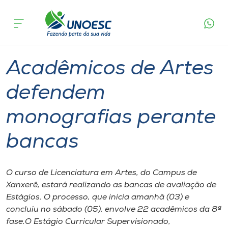
Página
O que
Acadêmicos de Artes defendem
inicial
acontece
monografias perante bancas
Cursos
Graduação
Xanxerê
Onde estamos
Acadêmicos de Artes
Pesquisa
defendem
monografias perante
Atendimento ao Estudante
bancas
Portal de Ensino
O curso de Licenciatura em Artes, do Campus de
A
Xanxerê, estará realizando as bancas de avaliação de
Unoesc
Estágios. O processo, que inicia amanhã (03) e
concluiu no sábado (05), envolve 22 acadêmicos da 8ª
Internacionalização
fase.O Estágio Curricular Supervisionado,