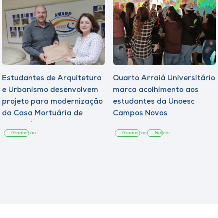
Estudantes de Arquitetura
Quarto Arraiá Universitário
e Urbanismo desenvolvem
marca acolhimento aos
projeto para modernização
estudantes da Unoesc
da Casa Mortuária de
Campos Novos
Tangará
Graduação
Graduação
Notícia