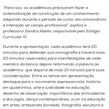
Museu
“Para isso, os acadêmicos precisaram fazer a
sistematização da construção de um conhecimento
Unoesc
adquirido durante o período do curso, em consonância
Store
e interação ao campo profissional”, explica a
professora Sandra Abello, responsável pelo Estágio
Curricular IV.
Selecione
Durante a apresentação, cada acadêmico terá 20
o idioma
minutos para defender sua monografia e haverá mais
20 minutos reservados para manifestações de cada
membro da banca, depois retornando a palavra ao
acadêmico, que disporá de mais 10 minutos para suas
A+
considerações. Entre os temas em apresentação,
A-
destaque para o movimento expressionista, história
em quadrinhos, arte e ludicidade na educação,
desenho de observação, importância das brincadeiras
e dos jogos, dança contemporânea, a cor na educação
em artes, artesanato bordado, fotografia, escultura e