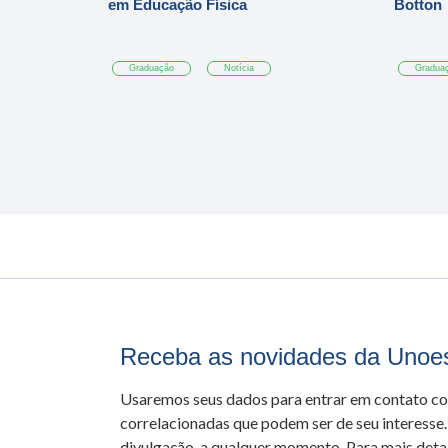
em Educação Física
Botton
Graduação
Notícia
Gradua
Receba as novidades da Unoe
Usaremos seus dados para entrar em contato c
correlacionadas que podem ser de seu interesse.
divulgação, a qualquer momento. Para mais detal