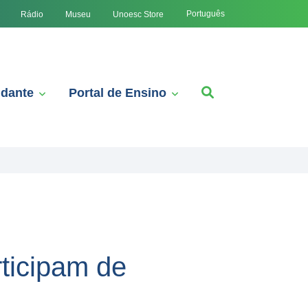
Português
Rádio
Museu
Unoesc Store
udante
Portal de Ensino
ticipam de