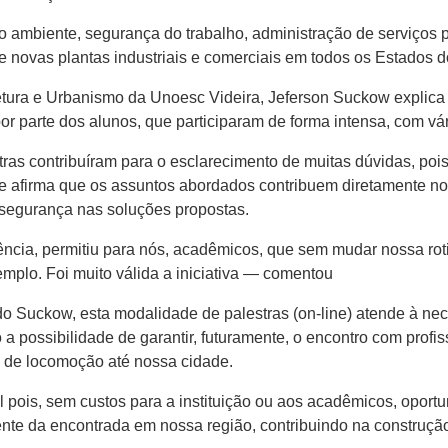
 ambiente, segurança do trabalho, administração de serviços 
s e novas plantas industriais e comerciais em todos os Estados 
etura e Urbanismo da Unoesc Videira, Jeferson Suckow explica 
or parte dos alunos, que participaram de forma intensa, com vá
as contribuíram para o esclarecimento de muitas dúvidas, poi
 Ele afirma que os assuntos abordados contribuem diretamente 
 segurança nas soluções propostas.
ncia, permitiu para nós, acadêmicos, que sem mudar nossa roti
emplo. Foi muito válida a iniciativa — comentou
o Suckow, esta modalidade de palestras (on-line) atende à ne
 a possibilidade de garantir, futuramente, o encontro com profi
e de locomoção até nossa cidade.
ois, sem custos para a instituição ou aos acadêmicos, oportun
ente da encontrada em nossa região, contribuindo na construçã