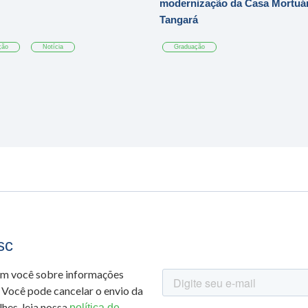
modernização da Casa Mortuár
Tangará
ção
Notícia
Graduação
sc
om você sobre informações
 Você pode cancelar o envio da
hes, leia nossa
política de