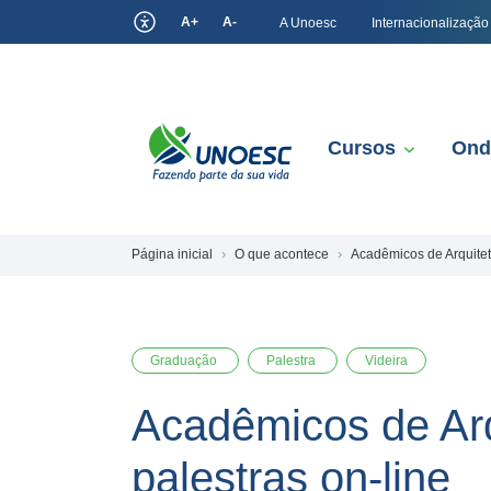
A+
A-
A Unoesc
Internacionalização
Cursos
Ond
Página inicial
O que acontece
Acadêmicos de Arquitet
Graduação
Palestra
Videira
Acadêmicos de Arq
palestras on-line