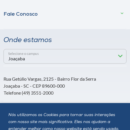
Fale Conosco
Onde estamos
Selecione o campus
Rua Getúlio Vargas, 2125 - Bairro Flor da Serra
Joaçaba - SC - CEP 89600-000
Telefone (49) 3551-2000
Siga a Unoesc
Nós utilizamos os Cookies para tornar suas interações
com nosso site mais significativa. Eles nos ajudam a
entender melhor como nosso website está sendo usado,