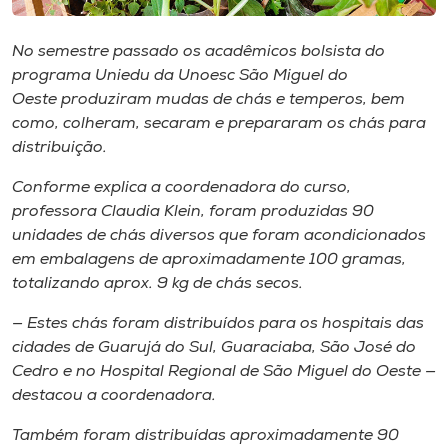
Museu
No semestre passado os acadêmicos bolsista do
Unoesc
programa Uniedu da Unoesc São Miguel do
Store
Oeste produziram mudas de chás e temperos, bem
como, colheram, secaram e prepararam os chás para
distribuição.
Conforme explica a coordenadora do curso,
Selecione
o idioma
professora Claudia Klein, foram produzidas 90
unidades de chás diversos que foram acondicionados
em embalagens de aproximadamente 100 gramas,
totalizando aprox. 9 kg de chás secos.
A+
A-
— Estes chás foram distribuídos para os hospitais das
cidades de Guarujá do Sul, Guaraciaba, São José do
Cedro e no Hospital Regional de São Miguel do Oeste —
destacou a coordenadora.
Também foram distribuídas aproximadamente 90