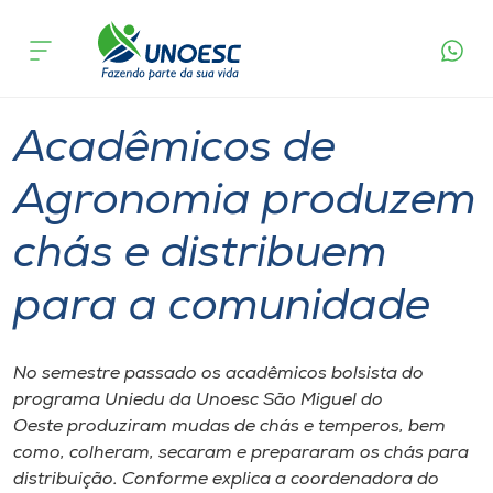
Página
O que
Acadêmicos de Agronomia produzem chás e
inicial
acontece
distribuem para a comunidade
Cursos
Inserção Social
Graduação
São Miguel do Oeste
Onde estamos
Acadêmicos de
Pesquisa
Agronomia produzem
chás e distribuem
Atendimento ao Estudante
para a comunidade
Portal de Ensino
No semestre passado os acadêmicos bolsista do
A
programa Uniedu da Unoesc São Miguel do
Unoesc
Oeste produziram mudas de chás e temperos, bem
como, colheram, secaram e prepararam os chás para
Internacionalização
distribuição. Conforme explica a coordenadora do