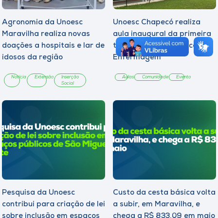
Agronomia da Unoesc
Unoesc Chapecó realiza
Maravilha realiza novas
aula inaugural da primeira
doações a hospitais e lar de
turma do curso técnico em
idosos da região
Enfermagem
Notícia
Extensão
Inserção
Aulas
Comunidade
Evento
Social
Pesquisa da Unoesc
Custo da cesta básica volta
contribui para criação de lei
a subir, em Maravilha, e
sobre inclusão em espaços
chega a R$ 833,09 em maio