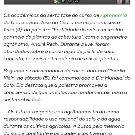
Museu
Os acadêmicos da sexta fase do curso de
Agronomia
Unoesc
da Unoesc São José do Cedro participaram, sexta-
Store
feira (4), da palestra “Fertilidade do solo construída
por meio de plantas de cobertura”, com o engenheiro
agrônomo, André Rech. Durante a
live
, foram
abordados sobre a construção de perfil de solo,
Selecione
conceito, pesquisa e tecnologia de mix de plantas.
o idioma
Segundo a coordenadora do curso, doutora Claudia
Klein, no sábado (5), foi comemorado o Dia Mundial do
Solo. Ela destaca que a palestra promoveu a
A+
consciência de que os solos são fundamentais para a
A-
sustentabilidade.
— Os futuros engenheiros agrônomos terão como
responsabilidade o uso racional do solo e da água
durante os cultivos agrícolas. A busca pela melhoria
do solo é constante e os acadêmicos tiveram a