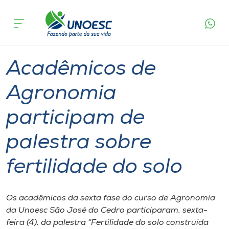
Página
O que
Acadêmicos de Agronomia participam de
inicial
acontece
palestra sobre fertilidade do solo
Cursos
Graduação
São José do Cedro
Onde estamos
Acadêmicos de
Pesquisa
Agronomia
participam de
Atendimento ao Estudante
palestra sobre
Portal de Ensino
fertilidade do solo
A
Unoesc
Os acadêmicos da sexta fase do curso de Agronomia
da Unoesc São José do Cedro participaram, sexta-
Internacionalização
feira (4), da palestra “Fertilidade do solo construída