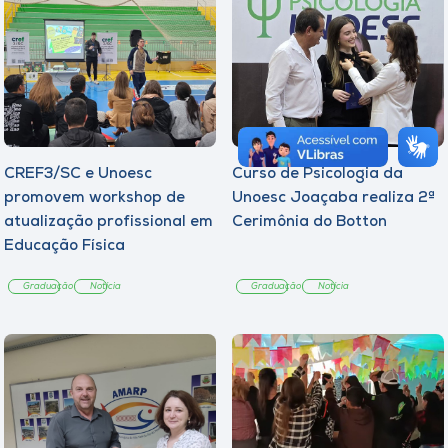
CREF3/SC e Unoesc
Curso de Psicologia da
promovem workshop de
Unoesc Joaçaba realiza 2ª
atualização profissional em
Cerimônia do Botton
Educação Física
Graduação
Notícia
Graduação
Notícia