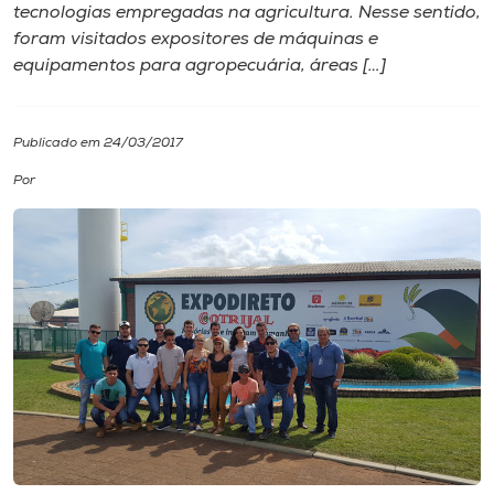
tecnologias empregadas na agricultura. Nesse sentido,
foram visitados expositores de máquinas e
I.nova
equipamentos para agropecuária, áreas […]
Diplomados
Publicado em 24/03/2017
Cultura
Por
CPA
Biblioteca
Editora
Rádio