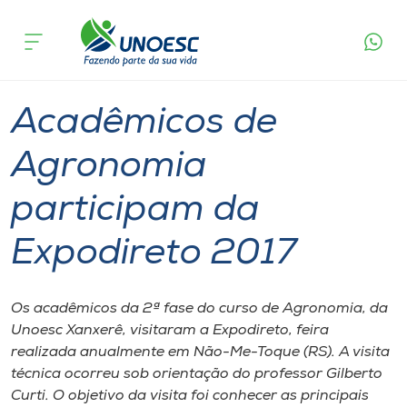
Página
O que
Acadêmicos de Agronomia participam da
inicial
acontece
Expodireto 2017
Cursos
Graduação
Notícia de evento
Xanxerê
Onde estamos
Acadêmicos de
Pesquisa
Agronomia
participam da
Atendimento ao Estudante
Expodireto 2017
Portal de Ensino
Os acadêmicos da 2ª fase do curso de Agronomia, da
A
Unoesc Xanxerê, visitaram a Expodireto, feira
Unoesc
realizada anualmente em Não-Me-Toque (RS). A visita
técnica ocorreu sob orientação do professor Gilberto
Internacionalização
Curti. O objetivo da visita foi conhecer as principais