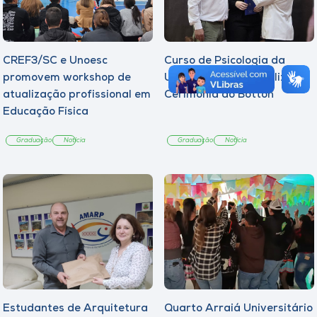
CREF3/SC e Unoesc
Curso de Psicologia da
promovem workshop de
Unoesc Joaçaba realiza 2ª
atualização profissional em
Cerimônia do Botton
Educação Física
Graduação
Notícia
Graduação
Notícia
Estudantes de Arquitetura
Quarto Arraiá Universitário