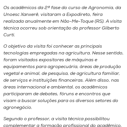
Museu
Os acadêmicos da 2ª fase do curso de Agronomia, da
Unoesc Xanxerê, visitaram a Expodireto, feira
Unoesc
realizada anualmente em Não-Me-Toque (RS). A visita
Store
técnica ocorreu sob orientação do professor Gilberto
Curti.
O objetivo da visita foi conhecer as principais
tecnologias empregadas na agricultura. Nesse sentido,
Selecione
o idioma
foram visitados expositores de máquinas e
equipamentos para agropecuária, áreas de produção
vegetal e animal, de pesquisa, de agricultura familiar,
de serviços e instituições financeiras. Além disso, nas
A+
áreas internacional e ambiental, os acadêmicos
A-
participaram de debates, fóruns e encontros que
visam a buscar soluções para os diversos setores do
agronegócio.
Segundo o professor, a visita técnica possibilitou
complementar a formação profissional do acadêmico,