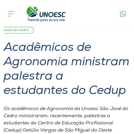
Página
O que
Acadêmicos de Agronomia ministram
inicial
acontece
palestra a estudantes do Cedup
Cursos
Graduação
Extensão
São Miguel do Oeste
São
Onde estamos
José do Cedro
Acadêmicos de
Pesquisa
Agronomia ministram
Atendimento ao Estudante
palestra a
Portal de Ensino
estudantes do Cedup
A
Os acadêmicos de Agronomia da Unoesc São José do
Unoesc
Cedro ministraram, recentemente, palestras a
estudantes do Centro de Educação Profissional
Internacionalização
(Cedup) Getúlio Vargas de São Miguel do Oeste.