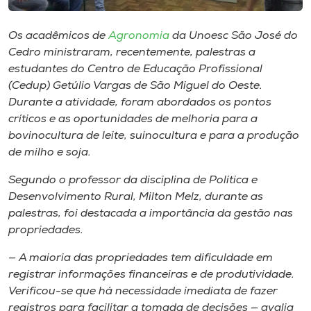
Museu
Os acadêmicos de
Agronomia
da Unoesc São José do
Unoesc
Cedro ministraram, recentemente, palestras a
Store
estudantes do Centro de Educação Profissional
(Cedup) Getúlio Vargas de São Miguel do Oeste.
Durante a atividade, foram abordados os pontos
críticos e as oportunidades de melhoria para a
Selecione
bovinocultura de leite, suinocultura e para a produção
o idioma
de milho e soja.
Segundo o professor da disciplina de Política e
Desenvolvimento Rural, Milton Melz, durante as
A+
palestras, foi destacada a importância da gestão nas
A-
propriedades.
— A maioria das propriedades tem dificuldade em
registrar informações financeiras e de produtividade.
Verificou-se que há necessidade imediata de fazer
registros para facilitar a tomada de decisões — avalia