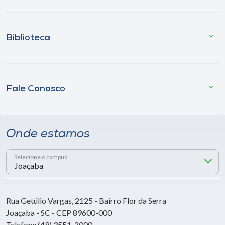
Biblioteca
Fale Conosco
Onde estamos
Selecione o campus
Rua Getúlio Vargas, 2125 - Bairro Flor da Serra
Joaçaba - SC - CEP 89600-000
Telefone (49) 3551-2000