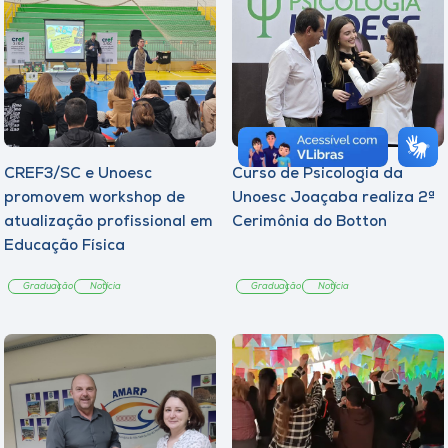
CREF3/SC e Unoesc
Curso de Psicologia da
promovem workshop de
Unoesc Joaçaba realiza 2ª
atualização profissional em
Cerimônia do Botton
Educação Física
Graduação
Notícia
Graduação
Notícia