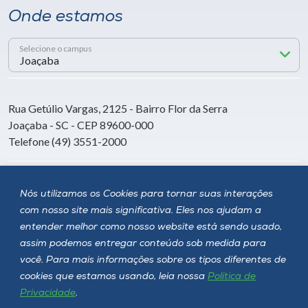
Onde estamos
Selecione o campus
Rua Getúlio Vargas, 2125 - Bairro Flor da Serra
Joaçaba - SC - CEP 89600-000
Telefone (49) 3551-2000
Siga a Unoesc
Nós utilizamos os Cookies para tornar suas interações
com nosso site mais significativa. Eles nos ajudam a
entender melhor como nosso website está sendo usado,
assim podemos entregar conteúdo sob medida para
você. Para mais informações sobre os tipos diferentes de
cookies que estamos usando, leia nossa
Política de
Privacidade
.