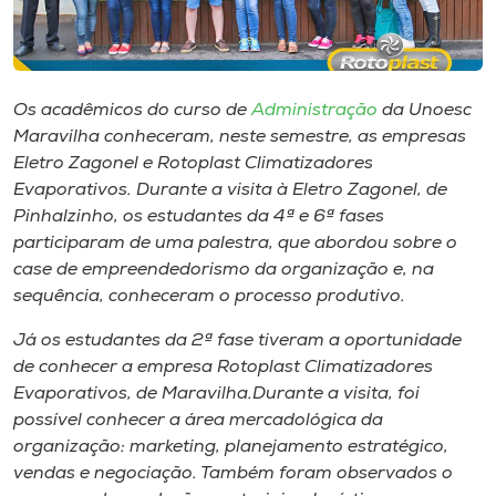
Museu
Unoesc
Store
Os acadêmicos do curso de
Administração
da Unoesc
Maravilha conheceram, neste semestre, as empresas
Eletro Zagonel e Rotoplast Climatizadores
Evaporativos. Durante a visita à Eletro Zagonel, de
Selecione
Pinhalzinho, os estudantes da 4ª e 6ª fases
o idioma
participaram de uma palestra, que abordou sobre o
case
de empreendedorismo da organização e, na
sequência, conheceram o processo produtivo.
A+
Já os estudantes da 2ª fase tiveram a oportunidade
A-
de conhecer a empresa Rotoplast Climatizadores
Evaporativos, de Maravilha.Durante a visita, foi
possível conhecer a área mercadológica da
organização: marketing, planejamento estratégico,
vendas e negociação. Também foram observados o