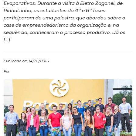
Evaporativos. Durante a visita à Eletro Zagonel, de
Pinhalzinho, os estudantes da 4ª e 6ª fases
I.nova
participaram de uma palestra, que abordou sobre o
case de empreendedorismo da organização e, na
Diplomados
sequência, conheceram o processo produtivo. Já os
[…]
Cultura
Publicado em 14/12/2015
CPA
Por
Biblioteca
Editora
Rádio