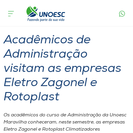
Página
O que
Acadêmicos de Administração visitam as
inicial
acontece
empresas Eletro Zagonel e Rotoplast
Cursos
Graduação
Aulas
Maravilha
Onde estamos
Acadêmicos de
Pesquisa
Administração
visitam as empresas
Atendimento ao Estudante
Eletro Zagonel e
Portal de Ensino
Rotoplast
A
Unoesc
Os acadêmicos do curso de Administração da Unoesc
Maravilha conheceram, neste semestre, as empresas
Internacionalização
Eletro Zagonel e Rotoplast Climatizadores