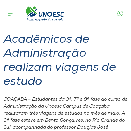
Página
O que
Acadêmicos de Administração realizam
inicial
acontece
viagens de estudo
Cursos
Graduação
Joaçaba
Onde estamos
Acadêmicos de
Pesquisa
Administração
realizam viagens de
Atendimento ao Estudante
estudo
Portal de Ensino
JOAÇABA – Estudantes da 3ª, 7ª e 8ª fase do curso de
A
Administração da Unoesc Campus de Joaçaba
Unoesc
realizaram três viagens de estudos no mês de maio. A
3ª fase esteve em Bento Gonçalves, no Rio Grande do
Internacionalização
Sul, acompanhada do professor Douglas José