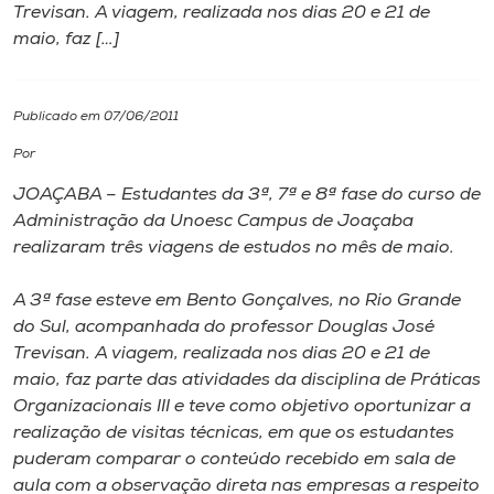
Trevisan. A viagem, realizada nos dias 20 e 21 de
maio, faz […]
I.nova
Diplomados
Publicado em 07/06/2011
Por
Cultura
JOAÇABA – Estudantes da 3ª, 7ª e 8ª fase do curso de
Administração da Unoesc Campus de Joaçaba
CPA
realizaram três viagens de estudos no mês de maio.
A 3ª fase esteve em Bento Gonçalves, no Rio Grande
Biblioteca
do Sul, acompanhada do professor Douglas José
Trevisan. A viagem, realizada nos dias 20 e 21 de
Editora
maio, faz parte das atividades da disciplina de Práticas
Organizacionais III e teve como objetivo oportunizar a
realização de visitas técnicas, em que os estudantes
Rádio
puderam comparar o conteúdo recebido em sala de
aula com a observação direta nas empresas a respeito