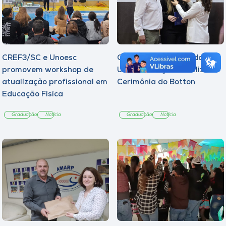
CREF3/SC e Unoesc
Curso de Psicologia da
promovem workshop de
Unoesc Joaçaba realiza 2ª
atualização profissional em
Cerimônia do Botton
Educação Física
Graduação
Notícia
Graduação
Notícia