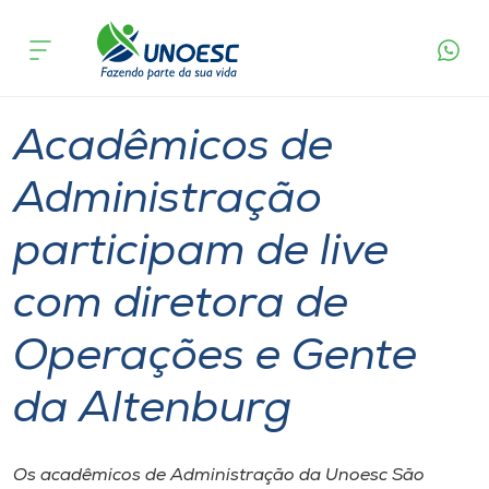
Página
O que
Acadêmicos de Administração participam de live
inicial
acontece
com diretora de Operações e Gente da
Cursos
Altenburg
Graduação
São Miguel do Oeste
Maravilha
Onde estamos
Acadêmicos de
Pesquisa
Administração
participam de live
Atendimento ao Estudante
com diretora de
Portal de Ensino
Operações e Gente
A
da Altenburg
Unoesc
Internacionalização
Os acadêmicos de Administração da Unoesc São