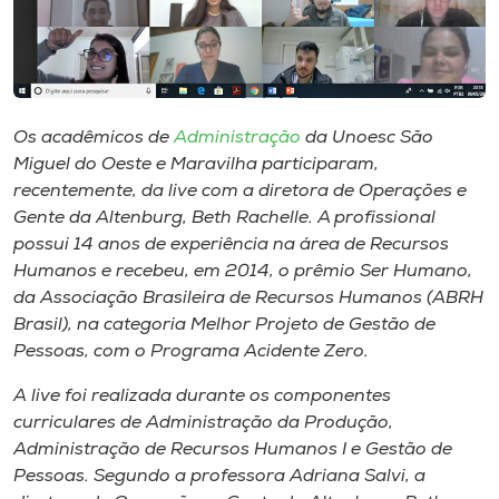
Museu
Unoesc
Store
Os acadêmicos de
Administração
da Unoesc São
Miguel do Oeste e Maravilha participaram,
recentemente, da
live
com a diretora de Operações e
Selecione
Gente da Altenburg, Beth Rachelle. A profissional
o idioma
possui 14 anos de experiência na área de Recursos
Humanos e recebeu, em 2014, o prêmio Ser Humano,
da Associação Brasileira de Recursos Humanos (ABRH
Brasil), na categoria Melhor Projeto de Gestão de
A+
Pessoas, com o Programa Acidente Zero.
A-
A
live
foi realizada durante os componentes
curriculares de Administração da Produção,
Administração de Recursos Humanos I e Gestão de
Pessoas. Segundo a professora Adriana Salvi, a