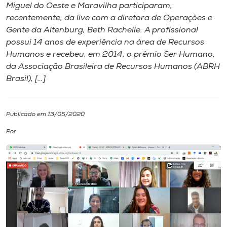
Miguel do Oeste e Maravilha participaram,
recentemente, da live com a diretora de Operações e
I.nova
Gente da Altenburg, Beth Rachelle. A profissional
possui 14 anos de experiência na área de Recursos
Diplomados
Humanos e recebeu, em 2014, o prêmio Ser Humano,
da Associação Brasileira de Recursos Humanos (ABRH
Brasil), […]
Cultura
CPA
Publicado em 13/05/2020
Por
Biblioteca
Editora
Rádio