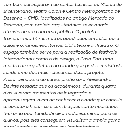
Museu
Também participaram de visitas técnicas ao Museu do
Bicentenário, Teatro Colón e Centro Metropolitano de
Desenho – CMD, localizados no antigo Mercado do
Unoesc
Pescado, com projeto arquitetônico selecionado
Store
através de um concurso público. O projeto
transformou 14 mil metros quadrados em salas para
aulas e oficinas, escritórios, biblioteca e anfiteatro. O
espaço também serve para a realização de festivais
Selecione
o idioma
internacionais como o de design, a Casa Foa, uma
mostra de arquitetura da cidade que pode ser visitada
sendo uma das mais relevantes desse projeto.
A coordenadora do curso, professora Alessandra
A+
Devitte ressalta que os acadêmicos, durante quatro
A-
dias viveram momentos de integração e
aprendizagem, além de conhecer a cidade que concilia
arquitetura histórica e construções contemporâneas.
“Foi uma oportunidade de amadurecimento para os
alunos, pois eles conseguem visualizar a ampla gama