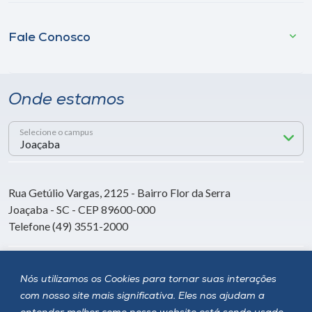
Fale Conosco
Onde estamos
Selecione o campus
Rua Getúlio Vargas, 2125 - Bairro Flor da Serra
Joaçaba - SC - CEP 89600-000
Telefone (49) 3551-2000
Siga a Unoesc
Nós utilizamos os Cookies para tornar suas interações
com nosso site mais significativa. Eles nos ajudam a