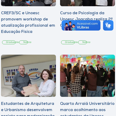
CREF3/SC e Unoesc
Curso de Psicologia da
promovem workshop de
Unoesc Joaçaba realiza 2ª
atualização profissional em
Cerimônia do Botton
Educação Física
Graduação
Notícia
Graduação
Notícia
Estudantes de Arquitetura
Quarto Arraiá Universitário
e Urbanismo desenvolvem
marca acolhimento aos