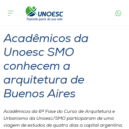
Página
O que
Acadêmicos da Unoesc SMO conhecem a
inicial
acontece
arquitetura de Buenos Aires
Cursos
Graduação
São Miguel do Oeste
Onde estamos
Acadêmicos da
Pesquisa
Unoesc SMO
conhecem a
Atendimento ao Estudante
arquitetura de
Portal de Ensino
Buenos Aires
A
Unoesc
Acadêmicos da 6ª Fase do Curso de Arquitetura e
Urbanismo da Unoesc/SMO participaram de uma
Internacionalização
viagem de estudos de quatro dias a capital argentina,