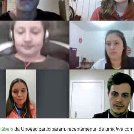
tábeis
da Unoesc participaram, recentemente, de uma
live
com 