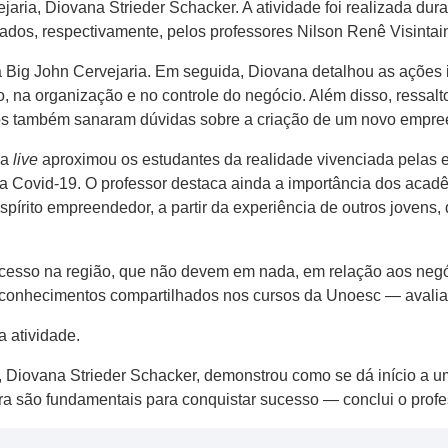
jaria, Diovana Strieder Schacker. A atividade foi realizada du
ados, respectivamente, pelos professores Nilson Renê Visintain
 Big John Cervejaria. Em seguida, Diovana detalhou as ações
, na organização e no controle do negócio. Além disso, ressal
cos também sanaram dúvidas sobre a criação de um novo empre
 a
live
aproximou os estudantes da realidade vivenciada pelas e
da Covid-19. O professor destaca ainda a importância dos aca
spírito empreendedor, a partir da experiência de outros jovens
esso na região, que não devem em nada, em relação aos negó
conhecimentos compartilhados nos cursos da Unoesc — avalia o
a atividade.
a, Diovana Strieder Schacker, demonstrou como se dá início a 
 são fundamentais para conquistar sucesso — conclui o profe