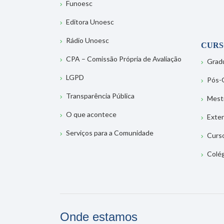
Funoesc
Editora Unoesc
Rádio Unoesc
CURS
CPA – Comissão Própria de Avaliação
Grad
LGPD
Pós-
Transparência Pública
Mest
O que acontece
Exte
Serviços para a Comunidade
Curs
Colé
Onde estamos