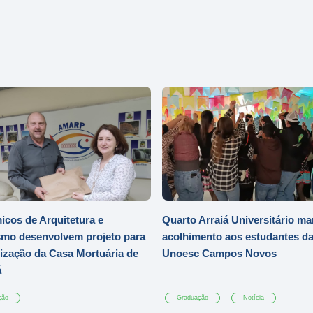
cos de Arquitetura e
Quarto Arraiá Universitário ma
mo desenvolvem projeto para
acolhimento aos estudantes d
zação da Casa Mortuária de
Unoesc Campos Novos
á
ção
Graduação
Notícia