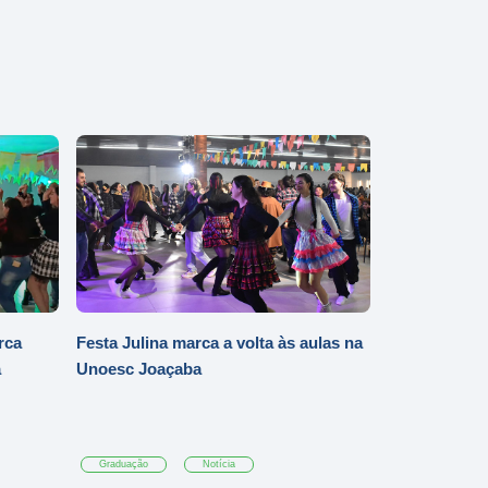
rca
Festa Julina marca a volta às aulas na
a
Unoesc Joaçaba
Graduação
Notícia