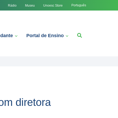
Português
Rádio
Museu
Unoesc Store
udante
Portal de Ensino
om diretora