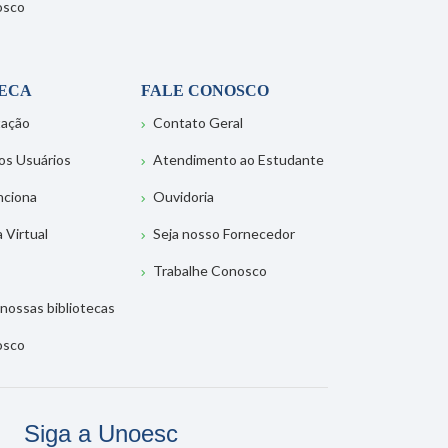
osco
TECA
FALE CONOSCO
tação
Contato Geral
os Usuários
Atendimento ao Estudante
nciona
Ouvidoria
a Virtual
Seja nosso Fornecedor
Trabalhe Conosco
nossas bibliotecas
osco
Siga a Unoesc