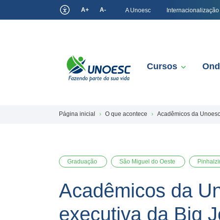
A+
A-
A Unoesc
Internacionalização
Cursos
Ond
Página inicial
O que acontece
Acadêmicos da Unoesc p
Graduação
São Miguel do Oeste
Pinhalz
Acadêmicos da Uno
executiva da Big 