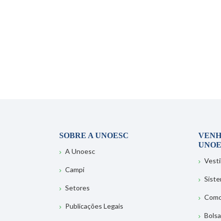
SOBRE A UNOESC
VENH
UNOE
A Unoesc
Vesti
Campi
Sist
Setores
Como
Publicações Legais
Bolsa