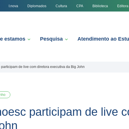
I.nova
Diplomados
Cultura
CPA
Biblioteca
Editora
e estamos
Pesquisa
Atendimento ao Est
articipam de live com diretora executiva da Big John
inho
esc participam de live c
John