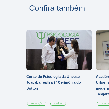
Confira também
Curso de Psicologia da Unoesc
Acadêmi
Joaçaba realiza 2ª Cerimônia do
Urbanis
Botton
moderni
Tangar
Graduação
Notícia
Gradua