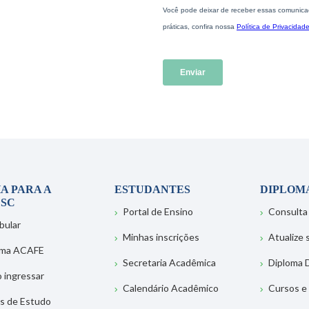
A PARA A
ESTUDANTES
DIPLOM
SC
Portal de Ensino
Consulta
bular
Minhas inscrições
Atualize
ema ACAFE
Secretaria Acadêmica
Diploma D
 ingressar
Calendário Acadêmico
Cursos e
s de Estudo