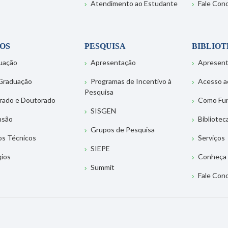
Atendimento ao Estudante
Fale Con
OS
PESQUISA
BIBLIO
uação
Apresentação
Apresen
Graduação
Programas de Incentivo à
Acesso a
Pesquisa
rado e Doutorado
Como Fu
SISGEN
nsão
Bibliotec
Grupos de Pesquisa
os Técnicos
Serviços
SIEPE
gios
Conheça 
Summit
Fale Con