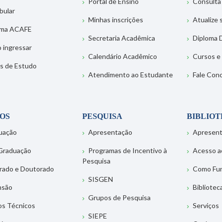
Portal de Ensino
Consulta
bular
Minhas inscrições
Atualize
ema ACAFE
Secretaria Acadêmica
Diploma D
 ingressar
Calendário Acadêmico
Cursos e
s de Estudo
Atendimento ao Estudante
Fale Con
OS
PESQUISA
BIBLIO
uação
Apresentação
Apresen
Graduação
Programas de Incentivo à
Acesso a
Pesquisa
rado e Doutorado
Como Fu
SISGEN
nsão
Bibliotec
Grupos de Pesquisa
os Técnicos
Serviços
SIEPE