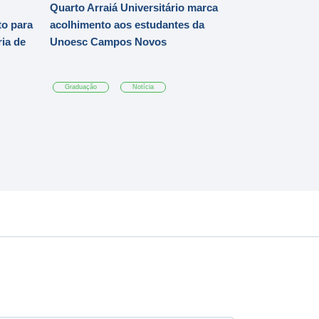
Quarto Arraiá Universitário marca
o para
acolhimento aos estudantes da
ia de
Unoesc Campos Novos
Graduação
Notícia