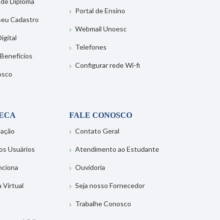
 de Diploma
Portal de Ensino
 seu Cadastro
Webmail Unoesc
igital
Telefones
 Benefícios
Configurar rede Wi-fi
osco
TECA
FALE CONOSCO
tação
Contato Geral
os Usuários
Atendimento ao Estudante
nciona
Ouvidoria
a Virtual
Seja nosso Fornecedor
Trabalhe Conosco