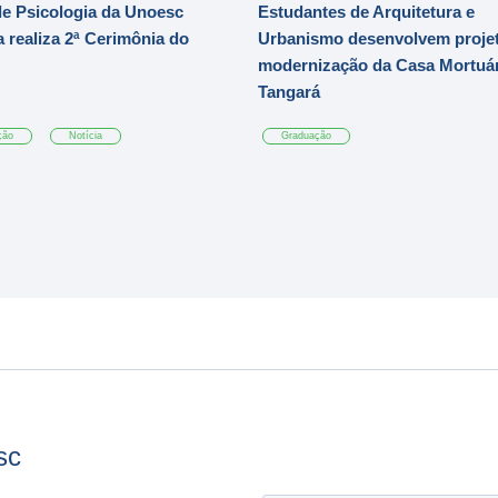
e Psicologia da Unoesc
Estudantes de Arquitetura e
 realiza 2ª Cerimônia do
Urbanismo desenvolvem projet
modernização da Casa Mortuár
Tangará
ção
Notícia
Graduação
sc