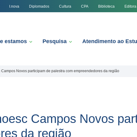
I.nova
Diplomados
Cultura
CPA
Biblioteca
Editora
e estamos
Pesquisa
Atendimento ao Est
Campos Novos participam de palestra com empreendedores da região
oesc Campos Novos parti
es da região