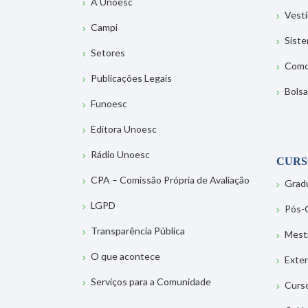
A Unoesc
Vesti
Campi
Sist
Setores
Como
Publicações Legais
Bolsa
Funoesc
Editora Unoesc
Rádio Unoesc
CURS
CPA – Comissão Própria de Avaliação
Grad
LGPD
Pós-
Transparência Pública
Mest
O que acontece
Exte
Serviços para a Comunidade
Curs