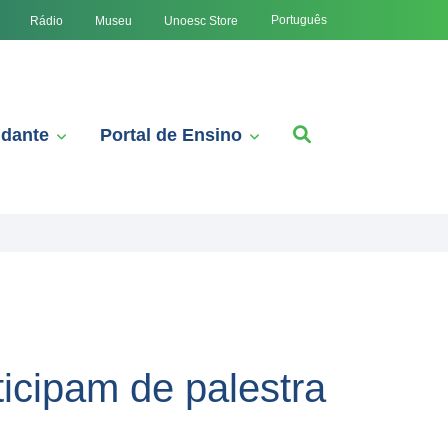
Português
Rádio
Museu
Unoesc Store
udante
Portal de Ensino
cipam de palestra