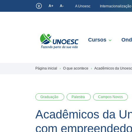
A+
A-
A Unoesc
Internacionalização
Cursos
Ond
Página inicial
O que acontece
Acadêmicos da Unoesc 
Graduação
Palestra
Campos Novos
Acadêmicos da Un
com empreendedor