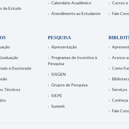
Calendário Acadêmico
Cursos e
s de Estudo
Atendimento ao Estudante
Fale Con
OS
PESQUISA
BIBLIO
uação
Apresentação
Apresen
Graduação
Programas de Incentivo à
Acesso a
Pesquisa
rado e Doutorado
Como Fu
SISGEN
nsão
Bibliotec
Grupos de Pesquisa
os Técnicos
Serviços
SIEPE
gios
Conheça 
Summit
Fale Con