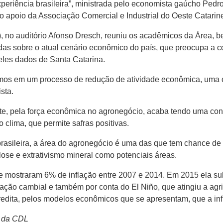
periência brasileira”, ministrada pelo economista gaúcho Ped
 apoio da Associação Comercial e Industrial do Oeste Catarine
(14), no auditório Afonso Dresch, reuniu os acadêmicos da Área,
das sobre o atual cenário econômico do país, que preocupa a 
eles dados de Santa Catarina.
mos em um processo de redução de atividade econômica, uma c
sta.
este, pela força econômica no agronegócio, acaba tendo uma c
o clima, que permite safras positivas.
rasileira, a área do agronegócio é uma das que tem chance d
lose e extrativismo mineral como potenciais áreas.
 mostraram 6% de inflação entre 2007 e 2014. Em 2015 ela su
zação cambial e também por conta do El Niño, que atingiu a ag
edita, pelos modelos econômicos que se apresentam, que a inf
a da CDL