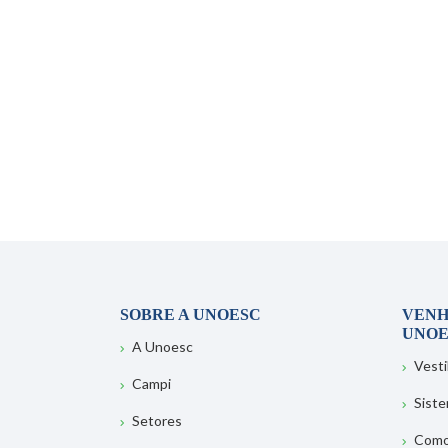
SOBRE A UNOESC
VENH
UNOE
A Unoesc
Vesti
Campi
Sist
Setores
Como