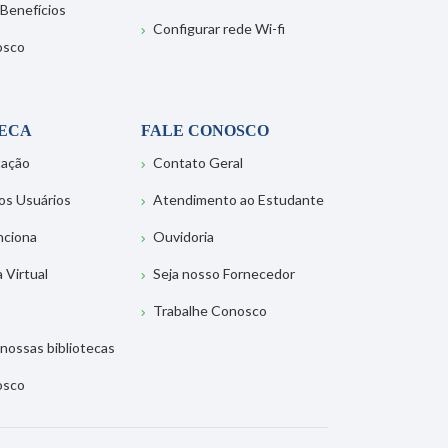
 Benefícios
Configurar rede Wi-fi
osco
TECA
FALE CONOSCO
tação
Contato Geral
os Usuários
Atendimento ao Estudante
nciona
Ouvidoria
a Virtual
Seja nosso Fornecedor
Trabalhe Conosco
nossas bibliotecas
osco