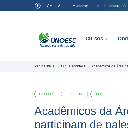
A+
A-
A Unoesc
Internacionalização
Cursos
Ond
Página inicial
O que acontece
Acadêmicos da Área das
Graduação
Palestra
Joaçaba
Acadêmicos da Ár
participam de pale