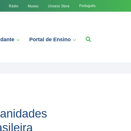
Português
Rádio
Museu
Unoesc Store
udante
Portal de Ensino
manidades
sileira