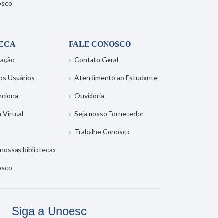
osco
TECA
FALE CONOSCO
tação
Contato Geral
os Usuários
Atendimento ao Estudante
nciona
Ouvidoria
a Virtual
Seja nosso Fornecedor
Trabalhe Conosco
nossas bibliotecas
osco
Siga a Unoesc