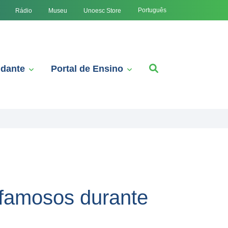
Português
Rádio
Museu
Unoesc Store
udante
Portal de Ensino
famosos durante