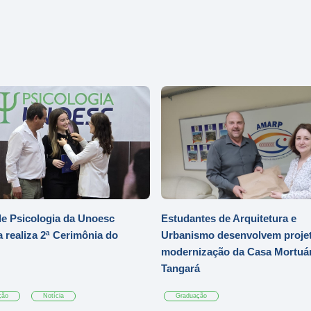
e Psicologia da Unoesc
Estudantes de Arquitetura e
 realiza 2ª Cerimônia do
Urbanismo desenvolvem projet
modernização da Casa Mortuár
Tangará
ção
Notícia
Graduação