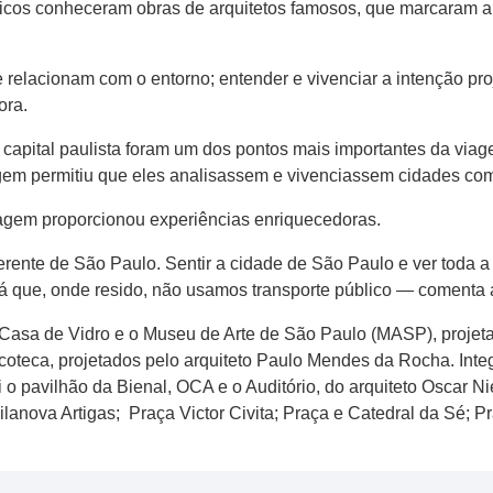
icos conheceram obras de arquitetos famosos, que marcaram a 
elacionam com o entorno; entender e vivenciar a intenção proje
ora.
apital paulista foram um dos pontos mais importantes da viag
gem permitiu que eles analisassem e vivenciassem cidades com p
iagem proporcionou experiências enriquecedoras.
rente de São Paulo. Sentir a cidade de São Paulo e ver toda a
já que, onde resido, não usamos transporte público — comenta 
Casa de Vidro e o Museu de Arte de São Paulo (MASP), projetad
teca, projetados pelo arquiteto Paulo Mendes da Rocha. Int
i o pavilhão da Bienal, OCA e o Auditório, do arquiteto Oscar 
lanova Artigas; Praça Victor Civita; Praça e Catedral da Sé; P