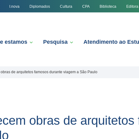
I.nova
Diplomados
Cultura
CPA
Biblioteca
Editora
e estamos
Pesquisa
Atendimento ao Est
bras de arquitetos famosos durante viagem a São Paulo
cem obras de arquitetos 
lo