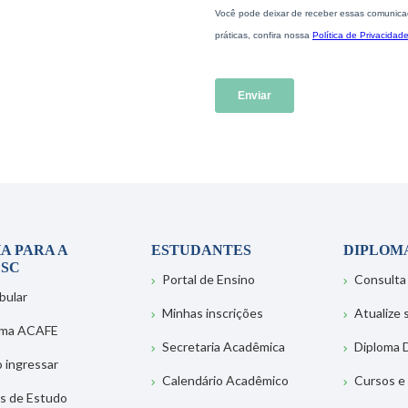
A PARA A
ESTUDANTES
DIPLOM
SC
Portal de Ensino
Consulta
bular
Minhas inscrições
Atualize
ema ACAFE
Secretaria Acadêmica
Diploma D
 ingressar
Calendário Acadêmico
Cursos e
s de Estudo