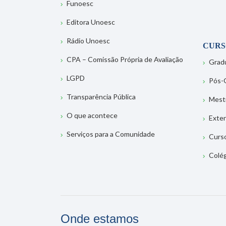
Funoesc
Editora Unoesc
Rádio Unoesc
CURS
CPA – Comissão Própria de Avaliação
Grad
LGPD
Pós-
Transparência Pública
Mest
O que acontece
Exte
Serviços para a Comunidade
Curs
Colé
Onde estamos