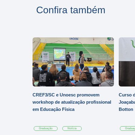
Confira também
CREF3/SC e Unoesc promovem
Curso d
workshop de atualização profissional
Joaçaba
em Educação Física
Botton
Graduação
Notícia
Gradua