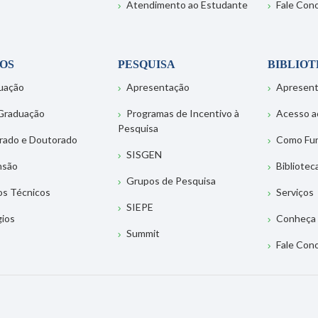
Atendimento ao Estudante
Fale Con
OS
PESQUISA
BIBLIO
uação
Apresentação
Apresen
Graduação
Programas de Incentivo à
Acesso a
Pesquisa
rado e Doutorado
Como Fu
SISGEN
nsão
Bibliotec
Grupos de Pesquisa
os Técnicos
Serviços
SIEPE
gios
Conheça 
Summit
Fale Con