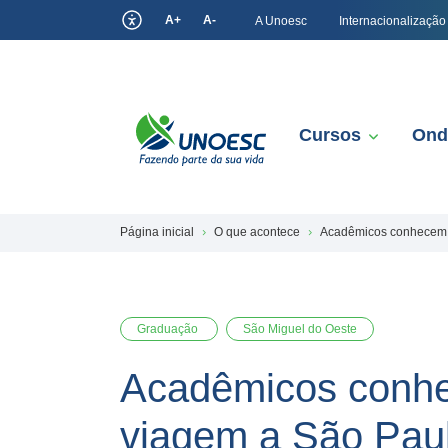
A+
A-
A Unoesc
Internacionalização
Cursos
Ond
Página inicial
O que acontece
Acadêmicos conhecem o
Graduação
São Miguel do Oeste
Acadêmicos conhe
viagem a São Pau