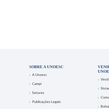
SOBRE A UNOESC
VENH
UNOE
A Unoesc
Vesti
Campi
Sist
Setores
Como
Publicações Legais
Bolsa