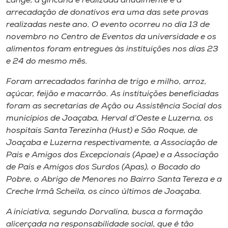
Lange, a gincana é realizada anualmente e a
Museu
arrecadação de donativos era uma das sete provas
realizadas neste ano. O evento ocorreu no dia 13 de
Unoesc
novembro no Centro de Eventos da universidade e os
Store
alimentos foram entregues às instituições nos dias 23
e 24 do mesmo mês.
Foram arrecadados farinha de trigo e milho, arroz,
açúcar, feijão e macarrão. As instituições beneficiadas
Selecione
o idioma
foram as secretarias de Ação ou Assistência Social dos
municípios de Joaçaba, Herval d’Oeste e Luzerna, os
hospitais Santa Terezinha (Hust) e São Roque, de
Joaçaba e Luzerna respectivamente, a Associação de
A+
Pais e Amigos dos Excepcionais (Apae) e a Associação
A-
de Pais e Amigos dos Surdos (Apas), o Bocado do
Pobre, o Abrigo de Menores no Bairro Santa Tereza e a
Creche Irmã Scheila, os cinco últimos de Joaçaba.
A iniciativa, segundo Dorvalina, busca a formação
alicerçada na responsabilidade social, que é tão