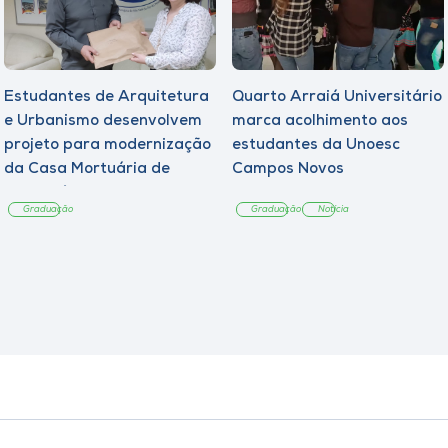
Estudantes de Arquitetura
Quarto Arraiá Universitário
e Urbanismo desenvolvem
marca acolhimento aos
projeto para modernização
estudantes da Unoesc
da Casa Mortuária de
Campos Novos
Tangará
Graduação
Graduação
Notícia