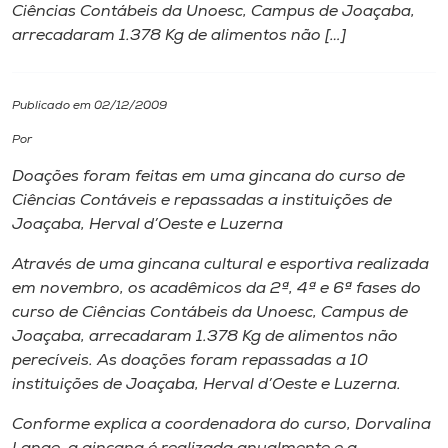
Ciências Contábeis da Unoesc, Campus de Joaçaba,
arrecadaram 1.378 Kg de alimentos não […]
I.nova
Diplomados
Publicado em 02/12/2009
Por
Cultura
Doações foram feitas em uma gincana do curso de
Ciências Contáveis e repassadas a instituições de
CPA
Joaçaba, Herval d’Oeste e Luzerna
Através de uma gincana cultural e esportiva realizada
Biblioteca
em novembro, os acadêmicos da 2ª, 4ª e 6ª fases do
curso de Ciências Contábeis da Unoesc,
Campus
de
Joaçaba, arrecadaram 1.378 Kg de alimentos não
Editora
perecíveis. As doações foram repassadas a 10
instituições de Joaçaba, Herval d’Oeste e Luzerna.
Rádio
Conforme explica a coordenadora do curso, Dorvalina