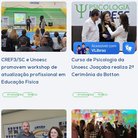
CREF3/SC e Unoesc
Curso de Psicologia da
promovem workshop de
Unoesc Joaçaba realiza 2ª
atualização profissional em
Cerimônia do Botton
Educação Física
Graduação
Notícia
Graduação
Notícia