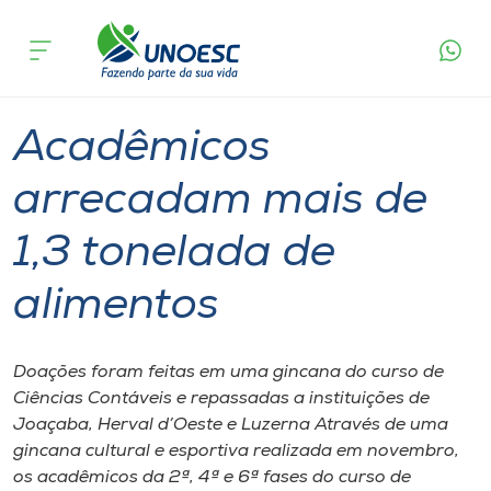
Página
O que
Acadêmicos arrecadam mais de 1,3
inicial
acontece
tonelada de alimentos
Cursos
Graduação
Joaçaba
Onde estamos
Acadêmicos
Pesquisa
arrecadam mais de
1,3 tonelada de
Atendimento ao Estudante
alimentos
Portal de Ensino
Doações foram feitas em uma gincana do curso de
A
Ciências Contáveis e repassadas a instituições de
Unoesc
Joaçaba, Herval d’Oeste e Luzerna Através de uma
gincana cultural e esportiva realizada em novembro,
Internacionalização
os acadêmicos da 2ª, 4ª e 6ª fases do curso de